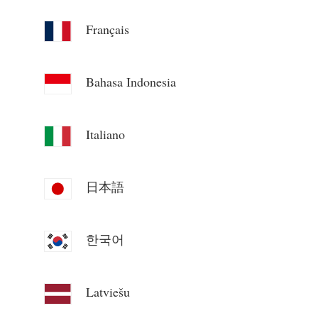
συστήματος
Πόροι
Français
Μετρητής κατανάλωσης ηλεκτρικής ενέργειας
Γρήγορη εκκίνηση προϊόντος
Κοινότητα
Σύστημα ελέγχου θερμαντήρα PV
Τεκμηρίωση
Bahasa Indonesia
Πρόγραμμα συνεισφερόντων
Λύσεις
Οικιακός αυτοματισμός
Βίντεο εκμάθησης
Κέντρο συνεισφερόντων
Επικοινωνία
Παρακολούθηση ενέργειας εργοστασίου
FAQ
Italiano
Δραστηριότητες IAMMETER
Σχετικά με εμάς
Νέα
Φόρουμ
Ιστολόγιο
日本語
App Store
Εξερεύνηση ιστότοπου
한국어
Κατάταξη PV
Latviešu