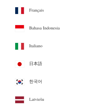
συστήματος
Πόροι
Français
Μετρητής κατανάλωσης ηλεκτρικής ενέργειας
Γρήγορη εκκίνηση προϊόντος
Κοινότητα
Σύστημα ελέγχου θερμαντήρα PV
Τεκμηρίωση
Bahasa Indonesia
Πρόγραμμα συνεισφερόντων
Λύσεις
Οικιακός αυτοματισμός
Βίντεο εκμάθησης
Κέντρο συνεισφερόντων
Επικοινωνία
Παρακολούθηση ενέργειας εργοστασίου
FAQ
Italiano
Δραστηριότητες IAMMETER
Σχετικά με εμάς
Νέα
Φόρουμ
Ιστολόγιο
日本語
App Store
Εξερεύνηση ιστότοπου
한국어
Κατάταξη PV
Latviešu