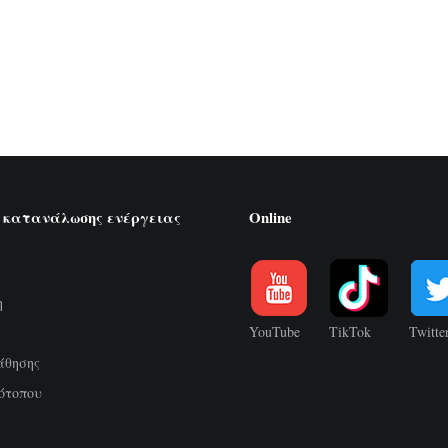
 κατανάλωσης ενέργειας
Online
η
YouTube
TikTok
Twitte
άθησης
ότοπου