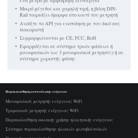
ένα μέτρο με αμφίδρομη λειτουργία
Μικρό μέγεθος και χαμηλή τιμή, η βάση DIN-
Rail ταιριάζει όμορφα στο κουτί του μετρητή
Ανοίξτε το API για ενοποίηση με τον δικό σας
διακομιστή
Συμμορφώνονται με CE, FCC, RoH
Εφαρμόζεται σε σύστημα τριών φάσεων ή
μονοφασικών (ως 3 μονοφασικοί μετρητές) ή σε
σύστημα χωριστής φάσης
Παρακολούθηση κατανάλωσης ενέργειας
Μονοφασικός μετρητής ενέργειας WiFi
Τριφασικός μετρητής ενέργειας WiFi
Παρακολούθηση οικιακής χρήσης ηλεκτρικής ενέργειας
Σύστημα παρακολούθησης ηλιακών φωτοβολταϊκών