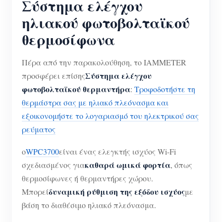
Σύστημα ελέγχου
ηλιακού φωτοβολταϊκού
θερμοσίφωνα
Πέρα από την παρακολούθηση, το IAMMETER
Σύστημα ελέγχου
προσφέρει επίσης
φωτοβολταϊκού θερμαντήρα
:
Τροφοδοτήστε τη
θερμάστρα σας με ηλιακό πλεόνασμα και
εξοικονομήστε το λογαριασμό του ηλεκτρικού σας
ρεύματος
ο
WPC3700
είναι ένας ελεγκτής ισχύος Wi-Fi
καθαρά ωμικά φορτία
σχεδιασμένος για
, όπως
θερμοσίφωνες ή θερμαντήρες χώρου.
δυναμική ρύθμιση της εξόδου ισχύος
Μπορεί
με
βάση το διαθέσιμο ηλιακό πλεόνασμα.