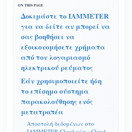
Ελεγκτής ισχύος WiFi
IAMMETER Cloud Pro
Δοκιμάστε το IAMMETER
για να δείτε αν μπορεί να
Υπηρεσία αυτο-φιλοξενίας
σας βοηθήσει να
Φορτιστής EV
εξοικονομήσετε χρήματα
IAMMETER Simulator
από τον λογαριασμό
Εικονικός μετρητής
ηλεκτρικού ρεύματος
Σύστημα Πρόβλεψης και Προσομοίωσης
Εάν χρησιμοποιείτε ήδη
Ενέργειας
το επίσημο σύστημα
Εφαρμογές
παρακολούθησης ενός
Επιτηρητής ενέργειας ηλιακού φωτοβολταϊκού
Κατάστημα
μετατροπέα
συστήματος
Πόροι
Αποστολή δεδομένων στο
Παρακολούθηση Χρήσης Ηλεκτρικής Ενέργειας
Γρήγορη εκκίνηση προϊόντος
Κοινότητα
IAMMETER-Cloud μέσω Cloud