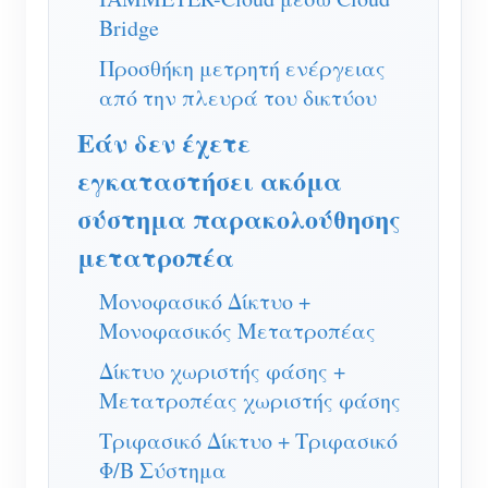
Bridge
Σύστημα ελέγχου Φ/Β θερμαντήρα
Εγγραφο
Προγραμματιστής
Προσθήκη μετρητή ενέργειας
Οικιακός αυτοματισμός
Εκπαιδευτικό βίντεο
Εξερευνώ
Επικοινωνία
από την πλευρά του δικτύου
Ενεργειακή Παρακολούθηση Εργοστασίων
FAQ
Πρόγραμμα επιβράβευσης
Σχετικά με εμάς
Εάν δεν έχετε
Νέα
εγκαταστήσει ακόμα
Blogs
σύστημα παρακολούθησης
μετατροπέα
Μονοφασικό Δίκτυο +
Μονοφασικός Μετατροπέας
Δίκτυο χωριστής φάσης +
Μετατροπέας χωριστής φάσης
Τριφασικό Δίκτυο + Τριφασικό
Φ/Β Σύστημα