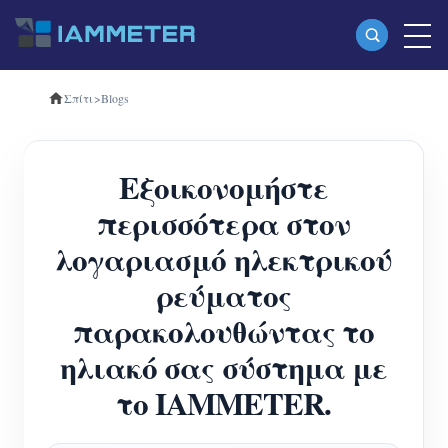
Σπίτι
>
Blogs
Προϊόντα
Μονοφασικός μετρητής ενέργειας Wi-Fi
Εξοικονομήστε
(WEM3080)
περισσότερα στον
Τριφασικός μετρητής ενέργειας Wi-Fi
λογαριασμό ηλεκτρικού
(WEM3080T)
ρεύματος
Τριφασικός μετρητής ενέργειας Wi-Fi
παρακολουθώντας το
(WEM3046T)
ηλιακό σας σύστημα με
Τριφασικός μετρητής ενέργειας Wi-Fi
το IAMMETER.
(WEM3050T)