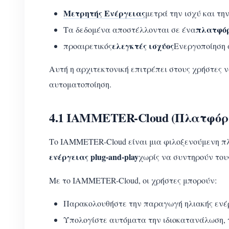
Μετρητής Ενέργειας
μετρά την ισχύ και τη
πλατφό
Τα δεδομένα αποστέλλονται σε ένα
ελεγκτές ισχύος
προαιρετικός
Ενεργοποίηση 
Αυτή η αρχιτεκτονική επιτρέπει στους χρήστες 
αυτοματοποίηση.
4.1 IAMMETER-Cloud (Πλατφόρ
Το IAMMETER-Cloud είναι μια φιλοξενούμενη π
ενέργειας plug-and-play
χωρίς να συντηρούν τους
Με το IAMMETER-Cloud, οι χρήστες μπορούν:
Παρακολουθήστε την παραγωγή ηλιακής ενέρ
Υπολογίστε αυτόματα την ιδιοκατανάλωση, τ