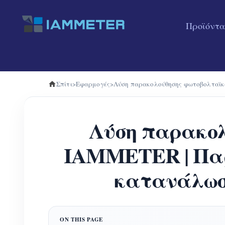
Προϊόντα
Σπίτι
>
Εφαρμογές
>
Λύση παρακολούθησης φωτοβολταϊκώ
Λύση παρακολ
IAMMETER | Παρ
κατανάλωση