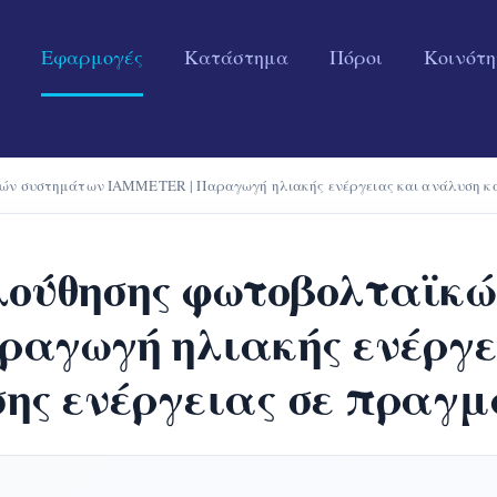
Εφαρμογές
Κατάστημα
Πόροι
Κοινότ
ν συστημάτων IAMMETER | Παραγωγή ηλιακής ενέργειας και ανάλυση κα
ούθησης φωτοβολταϊκ
αγωγή ηλιακής ενέργε
ς ενέργειας σε πραγμ