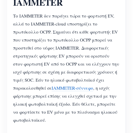
IAMMETER
Σύστημα ελέγχου Φ/Β θερμαντήρα
Εγγραφο
Προγραμματιστής
Το IAMMETER δεν παράγει τώρα το φορτιστή EV,
Οικιακός αυτοματισμός
Εκπαιδευτικό βίντεο
Εξερευνώ
Επικοινωνία
αλλά το IAMMETER-cloud υποστηρίζει το
Ενεργειακή Παρακολούθηση Εργοστασίων
FAQ
πρωτόκολλο OCPP. Σημαίνει ότι κάθε φορτιστής EV
Πρόγραμμα επιβράβευσης
Σχετικά με εμάς
που υποστηρίζει το πρωτόκολλο OCPP μπορεί να
Νέα
προστεθεί στο νέφος IAMMETER. Διαφορετικές
Blogs
στρατηγικές φόρτισης EV μπορούν να οριστούν
στον φορτιστή EV από το OCPP και να ελέγχουν την
ισχύ φόρτισης σε σχέση με διαφορετικούς χρόνους ή
τιμές SOC. Εάν το ηλιακό φωτοβολταϊκό έχει
παρακολουθηθεί σε
IAMMETER-σύννεφο
, η ισχύς
φόρτισης μπορεί επίσης να ελεγχθεί σχετικά με την
ηλιακή φωτοβολταϊκή έξοδο. Εάν θέλετε, μπορείτε
να φορτίσετε το EV μόνο με το πλεόνασμα ηλιακού
φωτοβολταϊκού.