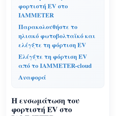
Ελεγκτής ισχύος WiFi
φορτιστή EV στο
IAMMETER Cloud Pro
IAMMETER
Υπηρεσία αυτο-φιλοξενίας
Παρακολουθήστε το
Φορτιστής EV
ηλιακό φωτοβολταϊκό και
IAMMETER Simulator
ελέγξτε τη φόρτιση EV
Εικονικός μετρητής
Ελέγξτε τη φόρτιση EV
Σύστημα Πρόβλεψης και Προσομοίωσης
από το IAMMETER-cloud
Ενέργειας
Αναφορά
Εφαρμογές
Επιτηρητής ενέργειας ηλιακού φωτοβολταϊκού
Κατάστημα
Η ενσωμάτωση του
συστήματος
Πόροι
φορτιστή EV στο
Παρακολούθηση Χρήσης Ηλεκτρικής Ενέργειας
Γρήγορη εκκίνηση προϊόντος
Κοινότητα