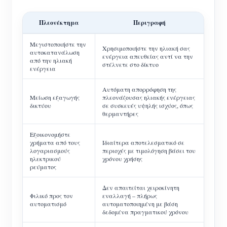
Πλεονέκτημα
Περιγραφή
Μεγιστοποιήστε την
Χρησιμοποιήστε την ηλιακή σας
αυτοκατανάλωση
ενέργεια απευθείας αντί να την
από την ηλιακή
στέλνετε στο δίκτυο
ενέργεια
Αυτόματη απορρόφηση της
Μείωση εξαγωγής
πλεονάζουσας ηλιακής ενέργειας
δικτύου
σε συσκευές υψηλής ισχύος, όπως
θερμαντήρες
Εξοικονομήστε
χρήματα από τους
Ιδιαίτερα αποτελεσματικό σε
λογαριασμούς
περιοχές με τιμολόγηση βάσει του
ηλεκτρικού
χρόνου χρήσης
ρεύματος
Δεν απαιτείται χειροκίνητη
Φιλικό προς τον
εναλλαγή – πλήρως
αυτοματισμό
αυτοματοποιημένη με βάση
δεδομένα πραγματικού χρόνου