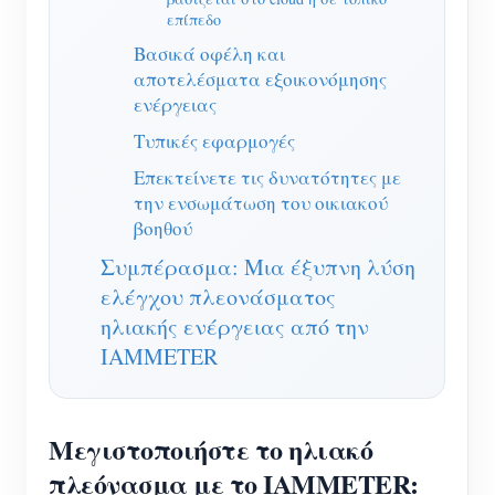
επίπεδο
Σύστημα ελέγχου Φ/Β θερμαντήρα
Εγγραφο
Προγραμματιστής
Βασικά οφέλη και
Οικιακός αυτοματισμός
Εκπαιδευτικό βίντεο
αποτελέσματα εξοικονόμησης
Εξερευνώ
Επικοινωνία
ενέργειας
Ενεργειακή Παρακολούθηση Εργοστασίων
FAQ
Πρόγραμμα επιβράβευσης
Σχετικά με εμάς
Τυπικές εφαρμογές
Νέα
Επεκτείνετε τις δυνατότητες με
Blogs
την ενσωμάτωση του οικιακού
βοηθού
Συμπέρασμα: Μια έξυπνη λύση
ελέγχου πλεονάσματος
ηλιακής ενέργειας από την
IAMMETER
Μεγιστοποιήστε το ηλιακό
πλεόνασμα με το IAMMETER: