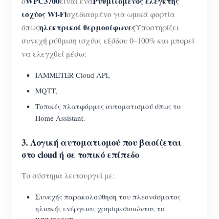
WPC3700
Ρυθμιζόμενος ελεγκτής
ο
είναι ένα
ισχύος Wi-Fi
σχεδιασμένο για ωμικά φορτία
ηλεκτρικοί θερμοσίφωνες
όπως
Υποστηρίζει
συνεχή ρύθμιση ισχύος εξόδου 0–100% και μπορεί
να ελεγχθεί μέσω:
IAMMETER Cloud API,
MQTT,
Τοπικές πλατφόρμες αυτοματισμού όπως το
Home Assistant.
3. Λογική αυτοματισμού που βασίζεται
στο cloud ή σε τοπικό επίπεδο
Το σύστημα λειτουργεί με:
Συνεχής παρακολούθηση του πλεονάσματος
ηλιακής ενέργειας χρησιμοποιώντας το