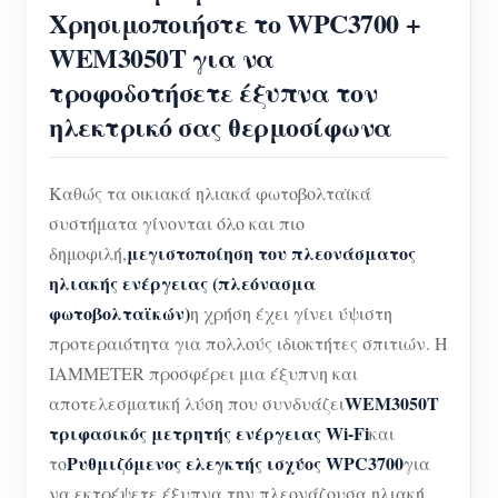
Χρησιμοποιήστε το WPC3700 +
WEM3050T για να
τροφοδοτήσετε έξυπνα τον
ηλεκτρικό σας θερμοσίφωνα
Καθώς τα οικιακά ηλιακά φωτοβολταϊκά
συστήματα γίνονται όλο και πιο
μεγιστοποίηση του πλεονάσματος
δημοφιλή,
ηλιακής ενέργειας (πλεόνασμα
φωτοβολταϊκών)
η χρήση έχει γίνει ύψιστη
προτεραιότητα για πολλούς ιδιοκτήτες σπιτιών. Η
IAMMETER προσφέρει μια έξυπνη και
WEM3050T
αποτελεσματική λύση που συνδυάζει
τριφασικός μετρητής ενέργειας Wi-Fi
και
Ρυθμιζόμενος ελεγκτής ισχύος WPC3700
το
για
να εκτρέψετε έξυπνα την πλεονάζουσα ηλιακή