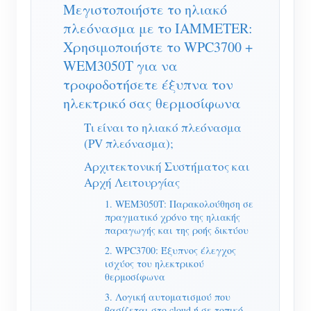
Ελεγκτής ισχύος WiFi
Μεγιστοποιήστε το ηλιακό
πλεόνασμα με το IAMMETER:
IAMMETER Cloud Pro
Χρησιμοποιήστε το WPC3700 +
Υπηρεσία αυτο-φιλοξενίας
WEM3050T για να
τροφοδοτήσετε έξυπνα τον
Φορτιστής EV
ηλεκτρικό σας θερμοσίφωνα
IAMMETER Simulator
Τι είναι το ηλιακό πλεόνασμα
Εικονικός μετρητής
(PV πλεόνασμα);
Σύστημα Πρόβλεψης και Προσομοίωσης
Αρχιτεκτονική Συστήματος και
Αρχή Λειτουργίας
Ενέργειας
1. WEM3050T: Παρακολούθηση σε
πραγματικό χρόνο της ηλιακής
Εφαρμογές
παραγωγής και της ροής δικτύου
Επιτηρητής ενέργειας ηλιακού φωτοβολταϊκού
Κατάστημα
2. WPC3700: Έξυπνος έλεγχος
ισχύος του ηλεκτρικού
συστήματος
Πόροι
θερμοσίφωνα
3. Λογική αυτοματισμού που
Παρακολούθηση Χρήσης Ηλεκτρικής Ενέργειας
Γρήγορη εκκίνηση προϊόντος
Κοινότητα
βασίζεται στο cloud ή σε τοπικό