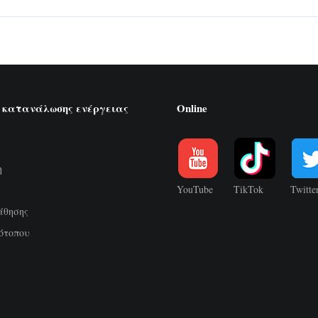
 κατανάλωσης ενέργειας
Online
η
YouTube
TikTok
Twitte
άθησης
ότοπου