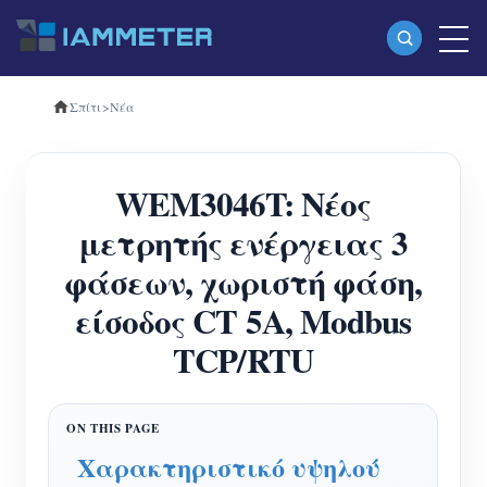
Σπίτι
>
Νέα
Προϊόντα
Μονοφασικός μετρητής ενέργειας Wi-Fi
WEM3046T: Νέος
(WEM3080)
μετρητής ενέργειας 3
Τριφασικός μετρητής ενέργειας Wi-Fi
φάσεων, χωριστή φάση,
(WEM3080T)
είσοδος CT 5A, Modbus
Τριφασικός μετρητής ενέργειας Wi-Fi
TCP/RTU
(WEM3046T)
Τριφασικός μετρητής ενέργειας Wi-Fi
(WEM3050T)
Χαρακτηριστικό υψηλού