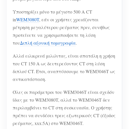
Σύστημα ελέγχου Φ/Β θερμαντήρα
Εγγραφο
Προγραμματιστής
Υποστηρίζει μόνο το μέγιστο 500 A CT
Οικιακός αυτοματισμός
in
WEM3080T
, εάν οι χρήστες χρειάζονται
Εκπαιδευτικό βίντεο
Εξερευνώ
Επικοινωνία
μέτρηση μεγαλύτερου ρεύματος πριν, συνήθως
Ενεργειακή Παρακολούθηση Εργοστασίων
FAQ
Πρόγραμμα επιβράβευσης
Σχετικά με εμάς
προτείνετε να χρησιμοποιήσετε τη λύση
Νέα
του
Διπλή αξονική τομογραφία
.
Blogs
Αλλά ειλικρινά μιλώντας, είναι σπατάλη η χρήση
του CT 150 A ως δευτερεύοντος CT στη λύση
διπλού CT. Έτσι, αναπτύσσουμε το WEM3046T ως
αντικατάσταση.
Όλες οι παράμετροι του WEM3046T είναι σχεδόν
ίδιες με το WEM3080T, αλλά το WEM3046T δεν
περιλαμβάνει το CT στη συσκευασία. Ο χρήστης
πρέπει να συνδέσει τρεις εξωτερικούς CT (έξοδος
ρεύματος, xxx:5A) στο WEM3046T.