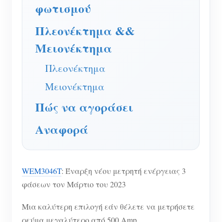
Ελεγκτής ισχύος WiFi
φωτισμού
IAMMETER Cloud Pro
Πλεονέκτημα &&
Υπηρεσία αυτο-φιλοξενίας
Μειονέκτημα
Φορτιστής EV
Πλεονέκτημα
IAMMETER Simulator
Μειονέκτημα
Εικονικός μετρητής
Πώς να αγοράσει
Σύστημα Πρόβλεψης και Προσομοίωσης
Αναφορά
Ενέργειας
Εφαρμογές
WEM3046T
: Έναρξη νέου μετρητή ενέργειας 3
Επιτηρητής ενέργειας ηλιακού φωτοβολταϊκού
Κατάστημα
φάσεων τον Μάρτιο του 2023
συστήματος
Πόροι
Μια καλύτερη επιλογή εάν θέλετε να μετρήσετε
Παρακολούθηση Χρήσης Ηλεκτρικής Ενέργειας
Γρήγορη εκκίνηση προϊόντος
Κοινότητα
ρεύμα μεγαλύτερο από 500 Amp.