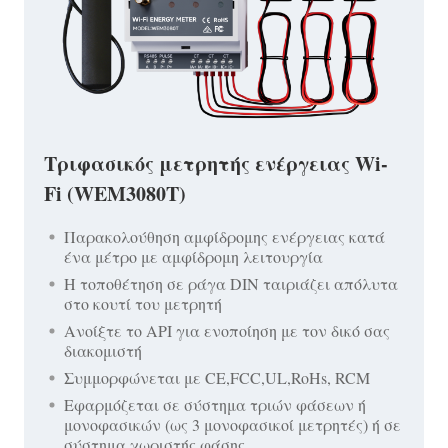
Τριφασικός μετρητής ενέργειας Wi-
Fi (WEM3080T)
Παρακολούθηση αμφίδρομης ενέργειας κατά
ένα μέτρο με αμφίδρομη λειτουργία
Η τοποθέτηση σε ράγα DIN ταιριάζει απόλυτα
στο κουτί του μετρητή
Ανοίξτε το API για ενοποίηση με τον δικό σας
διακομιστή
Συμμορφώνεται με CE,FCC,UL,RoHs, RCM
Εφαρμόζεται σε σύστημα τριών φάσεων ή
μονοφασικών (ως 3 μονοφασικοί μετρητές) ή σε
σύστημα χωριστής φάσης