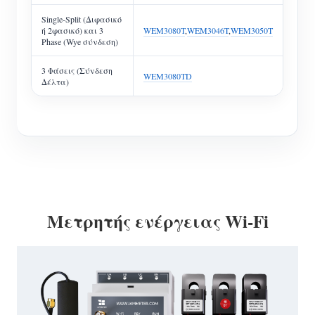
Single-Split (Διφασικό
ή 2φασικό) και 3
WEM3080T
,
WEM3046T
,
WEM3050T
Phase (Wye σύνδεση)
3 Φάσεις (Σύνδεση
WEM3080TD
Δέλτα)
Μετρητής ενέργειας Wi-Fi