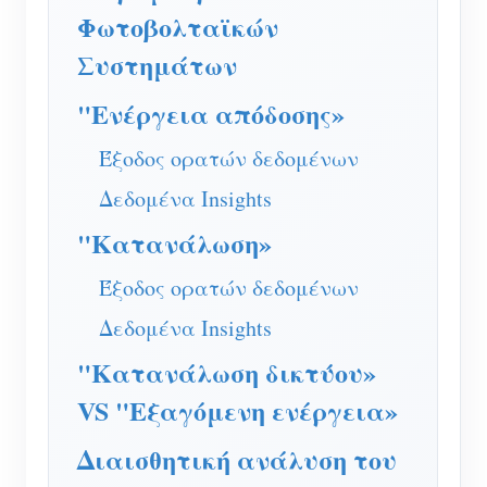
Ελεγκτής ισχύος WiFi
Φωτοβολταϊκών
IAMMETER Cloud Pro
Συστημάτων
Υπηρεσία αυτο-φιλοξενίας
"Ενέργεια απόδοσης»
Φορτιστής EV
Έξοδος ορατών δεδομένων
IAMMETER Simulator
Δεδομένα Insights
Εικονικός μετρητής
"Κατανάλωση»
Σύστημα Πρόβλεψης και Προσομοίωσης
Έξοδος ορατών δεδομένων
Ενέργειας
Δεδομένα Insights
Εφαρμογές
"Κατανάλωση δικτύου»
Επιτηρητής ενέργειας ηλιακού φωτοβολταϊκού
Κατάστημα
VS "Εξαγόμενη ενέργεια»
συστήματος
Πόροι
Διαισθητική ανάλυση του
Παρακολούθηση Χρήσης Ηλεκτρικής Ενέργειας
Γρήγορη εκκίνηση προϊόντος
Κοινότητα