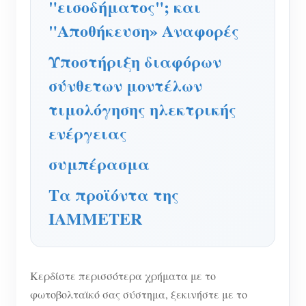
"εισοδήματος"; και
Σύστημα ελέγχου Φ/Β θερμαντήρα
Εγγραφο
Προγραμματιστής
"Αποθήκευση» Αναφορές
Οικιακός αυτοματισμός
Εκπαιδευτικό βίντεο
Εξερευνώ
Επικοινωνία
Υποστήριξη διαφόρων
Ενεργειακή Παρακολούθηση Εργοστασίων
FAQ
Πρόγραμμα επιβράβευσης
σύνθετων μοντέλων
Σχετικά με εμάς
Νέα
τιμολόγησης ηλεκτρικής
Blogs
ενέργειας
συμπέρασμα
Τα προϊόντα της
IAMMETER
Κερδίστε περισσότερα χρήματα με το
φωτοβολταϊκό σας σύστημα, ξεκινήστε με το