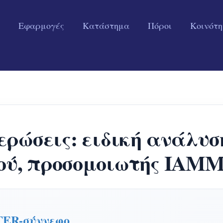
Εφαρμογές
Κατάστημα
Πόροι
Κοινότ
ρώσεις: ειδική ανάλυση
ού, προσομοιωτής IAM
TER-σύννεφο