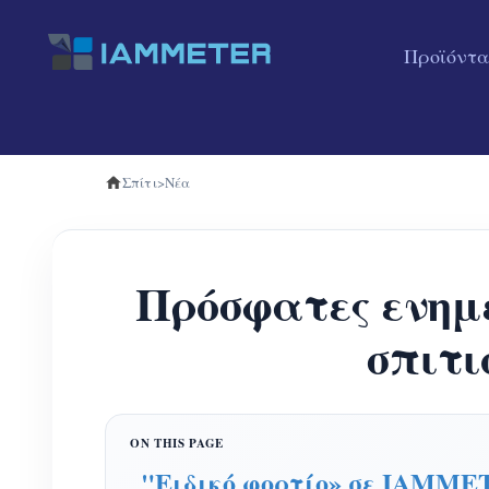
Προϊόντα
Σπίτι
>
Νέα
Πρόσφατες ενημε
σπιτι
"Ειδικό φορτίο» σε IAMME