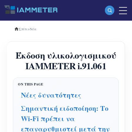
Σπίτι
>
Νέα
Προϊόντα
Μονοφασικός μετρητής ενέργειας Wi-Fi
Έκδοση υλικολογισμικού
(WEM3080)
IAMMETER i.91.061
Τριφασικός μετρητής ενέργειας Wi-Fi
(WEM3080T)
Τριφασικός μετρητής ενέργειας Wi-Fi
Νέες δυνατότητες
(WEM3046T)
Σημαντική ειδοποίηση: Το
Τριφασικός μετρητής ενέργειας Wi-Fi
Wi-Fi πρέπει να
(WEM3050T)
επαναρυθμιστεί μετά την