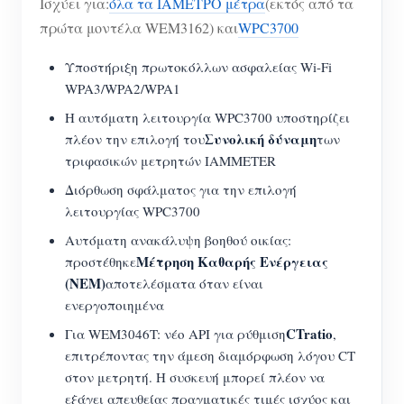
Ισχύει για:
όλα τα ΙΑΜΕΤΡΟ μέτρα
(εκτός από τα
Σύστημα ελέγχου Φ/Β θερμαντήρα
Εγγραφο
πρώτα μοντέλα WEM3162) και
WPC3700
Προγραμματιστής
Οικιακός αυτοματισμός
Εκπαιδευτικό βίντεο
Υποστήριξη πρωτοκόλλων ασφαλείας Wi-Fi
Εξερευνώ
Επικοινωνία
WPA3/WPA2/WPA1
Ενεργειακή Παρακολούθηση Εργοστασίων
FAQ
Πρόγραμμα επιβράβευσης
Σχετικά με εμάς
Η αυτόματη λειτουργία WPC3700 υποστηρίζει
Νέα
Συνολική δύναμη
πλέον την επιλογή του
των
τριφασικών μετρητών IAMMETER
Blogs
Διόρθωση σφάλματος για την επιλογή
λειτουργίας WPC3700
Αυτόματη ανακάλυψη βοηθού οικίας:
Μέτρηση Καθαρής Ενέργειας
προστέθηκε
(NEM)
αποτελέσματα όταν είναι
ενεργοποιημένα
CTratio
Για WEM3046T: νέο API για ρύθμιση
,
επιτρέποντας την άμεση διαμόρφωση λόγου CT
στον μετρητή. Η συσκευή μπορεί πλέον να
εξάγει απευθείας πραγματικές τιμές ισχύος και