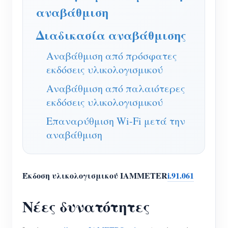
Ελεγκτής ισχύος WiFi
αναβάθμιση
IAMMETER Cloud Pro
Διαδικασία αναβάθμισης
Υπηρεσία αυτο-φιλοξενίας
Αναβάθμιση από πρόσφατες
Φορτιστής EV
εκδόσεις υλικολογισμικού
IAMMETER Simulator
Αναβάθμιση από παλαιότερες
εκδόσεις υλικολογισμικού
Εικονικός μετρητής
Επαναρύθμιση Wi-Fi μετά την
Σύστημα Πρόβλεψης και Προσομοίωσης
αναβάθμιση
Ενέργειας
Εφαρμογές
Έκδοση υλικολογισμικού IAMMETER
i.91.061
Επιτηρητής ενέργειας ηλιακού φωτοβολταϊκού
Κατάστημα
Νέες δυνατότητες
συστήματος
Πόροι
Παρακολούθηση χρήσης ηλεκτρικής ενέργειας
Γρήγορη εκκίνηση προϊόντος
Κοινότητα