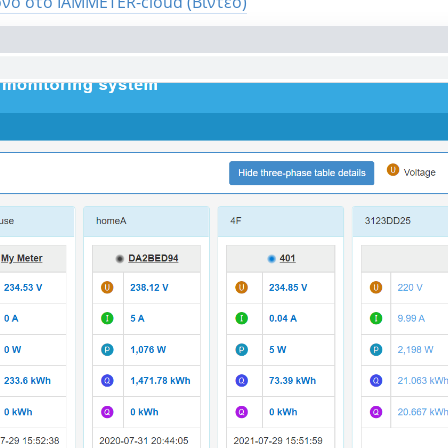
νο στο IAMMETER-cloud (Βίντεο)