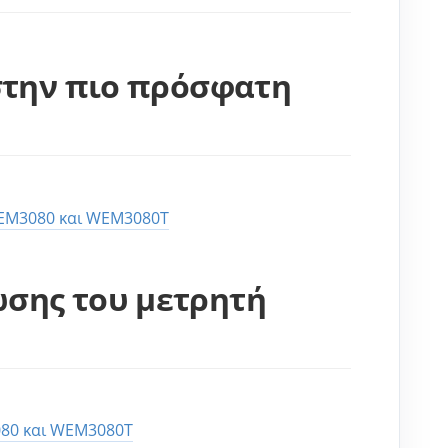
 στην πιο πρόσφατη
WEM3080 και WEM3080T
ωσης του μετρητή
080 και WEM3080T