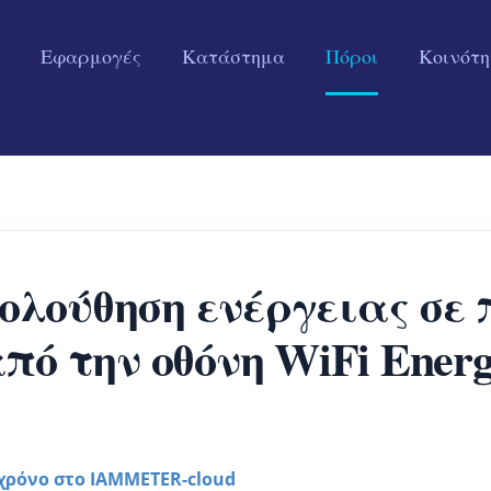
Εφαρμογές
Κατάστημα
Πόροι
Κοινότ
λούθηση ενέργειας σε
πό την οθόνη WiFi Ener
χρόνο στο IAMMETER-cloud