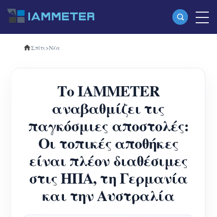
Σπίτι
>
Νέα
Προϊόντα
Μονοφασικός μετρητής ενέργειας Wi-Fi
Το IAMMETER
(WEM3080)
αναβαθμίζει τις
Τριφασικός μετρητής ενέργειας Wi-Fi
παγκόσμιες αποστολές:
(WEM3080T)
Οι τοπικές αποθήκες
Τριφασικός μετρητής ενέργειας Wi-Fi
είναι πλέον διαθέσιμες
(WEM3046T)
στις ΗΠΑ, τη Γερμανία
Τριφασικός μετρητής ενέργειας Wi-Fi
και την Αυστραλία
(WEM3050T)