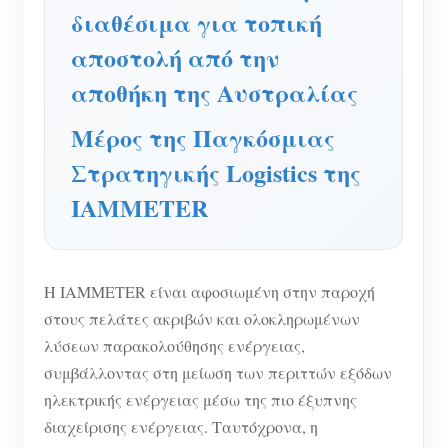
διαθέσιμα για τοπική
Σύστημα ελέγχου Φ/Β θερμαντήρα
Εγγραφο
Προγραμματιστής
αποστολή από την
Οικιακός αυτοματισμός
Εκπαιδευτικό βίντεο
Εξερευνώ
Επικοινωνία
αποθήκη της Αυστραλίας
Ενεργειακή Παρακολούθηση Εργοστασίων
FAQ
Πρόγραμμα επιβράβευσης
Σχετικά με εμάς
Μέρος της Παγκόσμιας
Νέα
Στρατηγικής Logistics της
Blogs
IAMMETER
Η IAMMETER είναι αφοσιωμένη στην παροχή
στους πελάτες ακριβών και ολοκληρωμένων
λύσεων παρακολούθησης ενέργειας,
συμβάλλοντας στη μείωση των περιττών εξόδων
ηλεκτρικής ενέργειας μέσω της πιο έξυπνης
διαχείρισης ενέργειας. Ταυτόχρονα, η