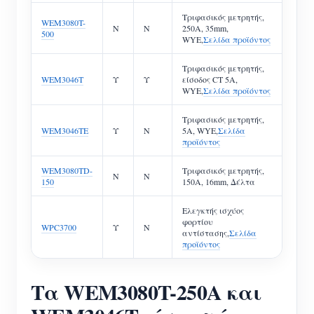
Τριφασικός μετρητής,
WEM3080T-
Ν
Ν
250A, 35mm,
500
WYE,
Σελίδα προϊόντος
Τριφασικός μετρητής,
WEM3046T
Υ
Υ
είσοδος CT 5A,
WYE,
Σελίδα προϊόντος
Τριφασικός μετρητής,
WEM3046TE
Υ
Ν
5A, WYE,
Σελίδα
προϊόντος
WEM3080TD-
Τριφασικός μετρητής,
Ν
Ν
150
150A, 16mm, Δέλτα
Ελεγκτής ισχύος
φορτίου
WPC3700
Υ
Ν
αντίστασης,
Σελίδα
προϊόντος
Τα WEM3080T-250A και