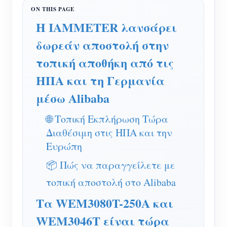
Ελεγκτής ισχύος WiFi
IAMMETER Cloud Pro
Η IAMMETER λανσάρει
δωρεάν αποστολή στην
Υπηρεσία αυτο-φιλοξενίας
τοπική αποθήκη από τις
Φορτιστής EV
ΗΠΑ και τη Γερμανία
IAMMETER Simulator
μέσω Alibaba
Εικονικός μετρητής
🌐 Τοπική Εκπλήρωση Τώρα
Σύστημα Πρόβλεψης και Προσομοίωσης
Διαθέσιμη στις ΗΠΑ και την
Ενέργειας
Ευρώπη
Εφαρμογές
📦 Πώς να παραγγείλετε με
τοπική αποστολή στο Alibaba
Επιτηρητής ενέργειας ηλιακού φωτοβολταϊκού
Κατάστημα
Τα WEM3080T-250A και
συστήματος
Πόροι
WEM3046T είναι τώρα
Παρακολούθηση Χρήσης Ηλεκτρικής Ενέργειας
Γρήγορη εκκίνηση προϊόντος
Κοινότητα