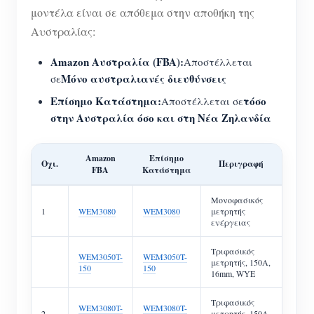
μοντέλα είναι σε απόθεμα στην αποθήκη της
Αυστραλίας:
Amazon Αυστραλία (FBA):
Αποστέλλεται
Μόνο αυστραλιανές διευθύνσεις
σε
Επίσημο Κατάστημα:
τόσο
Αποστέλλεται σε
στην Αυστραλία όσο και στη Νέα Ζηλανδία
Amazon
Επίσημο
Οχι.
Περιγραφή
FBA
Κατάστημα
Μονοφασικός
1
WEM3080
WEM3080
μετρητής
ενέργειας
Τριφασικός
WEM3050T-
WEM3050T-
μετρητής, 150A,
150
150
16mm, WYE
Τριφασικός
WEM3080T-
WEM3080T-
2
μετρητής, 150A,