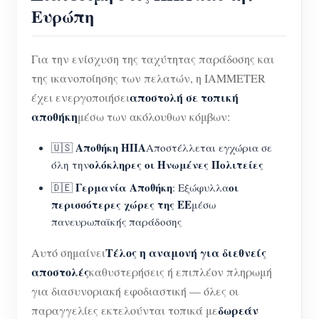
Ευρώπη
Για την ενίσχυση της ταχύτητας παράδοσης και
της ικανοποίησης των πελατών, η IAMMETER
αποστολή σε τοπική
έχει ενεργοποιήσει
αποθήκη
μέσω των ακόλουθων κόμβων:
Αποθήκη ΗΠΑ
🇺🇸
Αποστέλλεται εγχώρια σε
ολόκληρες οι Ηνωμένες Πολιτείες
όλη την
Γερμανία Αποθήκη
οι
🇩🇪
: Εξώφυλλα
περισσότερες χώρες της ΕΕ
μέσω
πανευρωπαϊκής παράδοσης
Τέλος η αναμονή για διεθνείς
Αυτό σημαίνει
αποστολές
καθυστερήσεις ή επιπλέον πληρωμή
για διασυνοριακή εφοδιαστική — όλες οι
δωρεάν
παραγγελίες εκτελούνται τοπικά με