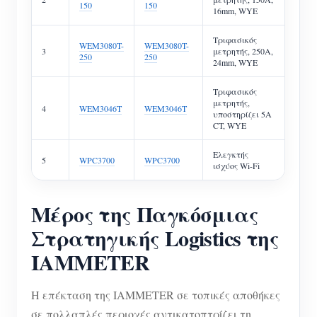
150
150
16mm, WYE
Τριφασικός
WEM3080T-
WEM3080T-
3
μετρητής, 250A,
250
250
24mm, WYE
Τριφασικός
μετρητής,
4
WEM3046T
WEM3046T
υποστηρίζει 5A
CT, WYE
Ελεγκτής
5
WPC3700
WPC3700
ισχύος Wi-Fi
Μέρος της Παγκόσμιας
Στρατηγικής Logistics της
IAMMETER
Η επέκταση της IAMMETER σε τοπικές αποθήκες
σε πολλαπλές περιοχές αντικατοπτρίζει τη