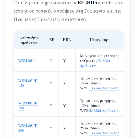
ΕΕ
ΗΠΑ
Τα είδη που σημειώνονται με
ή
διατίθενται
επίσης σε τοπικές αποθήκες στη Γερμανία και τις
Ηνωμένες Πολιτείες, αντίστοιχα.
Σύνδεσμος
ΕΕ
ΗΠΑ
Περιγραφή
προϊόντος
Μονοφασικός μετρητής
WEM3080
Υ
Υ
ενέργειας,
Σελίδα
προϊόντος
Τριφασικός μετρητής,
WEM3050T-
Υ
Υ
150A, 16mm,
150
WYE,
Σελίδα προϊόντος
Τριφασικός μετρητής,
WEM3080T-
Υ
Υ
150A, 16mm,
150
WYE,
Σελίδα προϊόντος
Τριφασικός μετρητής,
WEM3080T-
Υ
Υ
250A, 24mm,
250
WYE,
Σελίδα προϊόντος