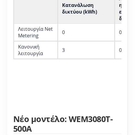
Κατανάλωση 
ηλεκτρ
δικτύου (kWh)
ενέργε
δικτύ
Λειτουργία Net 
0
0
Metering
Κανονική 
3
0.9
λειτουργία
Νέο μοντέλο: WEM3080T-
500A