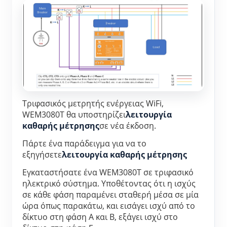
Ελεγκτής ισχύος WiFi
IAMMETER Cloud Pro
Υπηρεσία αυτο-φιλοξενίας
Φορτιστής EV
IAMMETER Simulator
Εικονικός μετρητής
Τριφασικός μετρητής ενέργειας WiFi, 
WEM3080T θα υποστηρίζει
λειτουργία 
Σύστημα Πρόβλεψης και Προσομοίωσης
καθαρής μέτρησης
σε νέα έκδοση.
Ενέργειας
Πάρτε ένα παράδειγμα για να το 
εξηγήσετε
λειτουργία καθαρής μέτρησης
Εφαρμογές
Εγκαταστήσατε ένα WEM3080T σε τριφασικό 
Επιτηρητής ενέργειας ηλιακού φωτοβολταϊκού
Κατάστημα
ηλεκτρικό σύστημα. Υποθέτοντας ότι η ισχύς 
σε κάθε φάση παραμένει σταθερή μέσα σε μία 
συστήματος
Πόροι
ώρα όπως παρακάτω, και εισάγει ισχύ από το 
δίκτυο στη φάση Α και Β, εξάγει ισχύ στο 
Παρακολούθηση Χρήσης Ηλεκτρικής Ενέργειας
Γρήγορη εκκίνηση προϊόντος
Κοινότητα