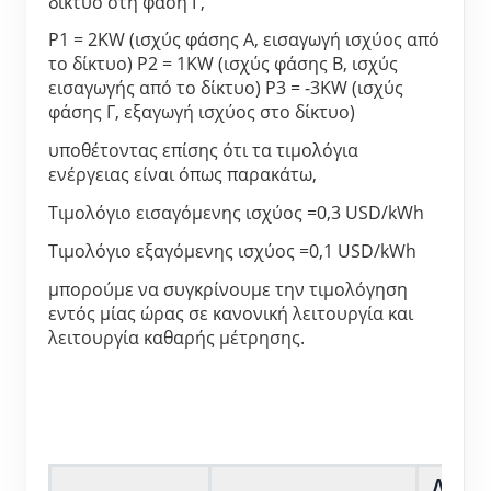
δίκτυο στη φάση Γ,
Σύστημα ελέγχου Φ/Β θερμαντήρα
Εγγραφο
Προγραμματιστής
P1 = 2KW (ισχύς φάσης Α, εισαγωγή ισχύος από 
το δίκτυο)
P2 = 1KW (ισχύς φάσης Β, ισχύς 
Οικιακός αυτοματισμός
Εκπαιδευτικό βίντεο
Εξερευνώ
Επικοινωνία
εισαγωγής από το δίκτυο)
P3 = -3KW (ισχύς 
Ενεργειακή Παρακολούθηση Εργοστασίων
φάσης Γ, εξαγωγή ισχύος στο δίκτυο)
FAQ
Πρόγραμμα επιβράβευσης
Σχετικά με εμάς
υποθέτοντας επίσης ότι τα τιμολόγια 
Νέα
ενέργειας είναι όπως παρακάτω,
Blogs
Τιμολόγιο εισαγόμενης ισχύος =0,3 USD/kWh
Τιμολόγιο εξαγόμενης ισχύος =0,1 USD/kWh
μπορούμε να συγκρίνουμε την τιμολόγηση 
εντός μίας ώρας σε κανονική λειτουργία και 
λειτουργία καθαρής μέτρησης.
Λογαρι