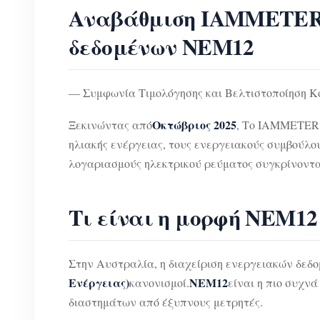
Αναβάθμιση IAMMETER γ
δεδομένων NEM12
— Συμφωνία Τιμολόγησης και Βελτιστοποίηση Κό
Οκτώβριος 2025
Ξεκινώντας από
, Το IAMMETER 
ηλιακής ενέργειας, τους ενεργειακούς συμβούλου
λογαριασμούς ηλεκτρικού ρεύματος συγκρίνοντα
Τι είναι η μορφή NEM12
Στην Αυστραλία, η διαχείριση ενεργειακών δεδ
Ενέργειας)
ΝΕΜ12
κανονισμοί.
είναι η πιο συχν
διαστημάτων από έξυπνους μετρητές.