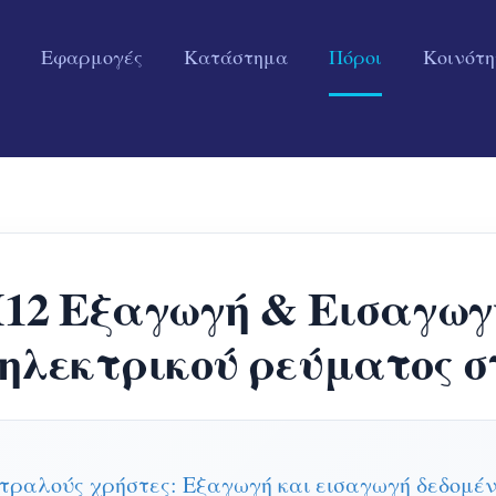
Εφαρμογές
Κατάστημα
Πόροι
Κοινότ
 Εξαγωγή & Εισαγωγή 
ηλεκτρικού ρεύματος 
ραλούς χρήστες: Εξαγωγή και εισαγωγή δεδομ