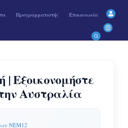
ητα
Προγραμματιστής
Επικοινωνία
| Εξοικονομήστε
στην Αυστραλία
ένων NEM12