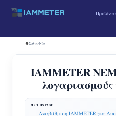
Προϊόντα
Σπίτι
>
Νέα
IAMMETER NEM12
λογαριασμούς 
Αναβάθμιση IAMMETER για Αυστ