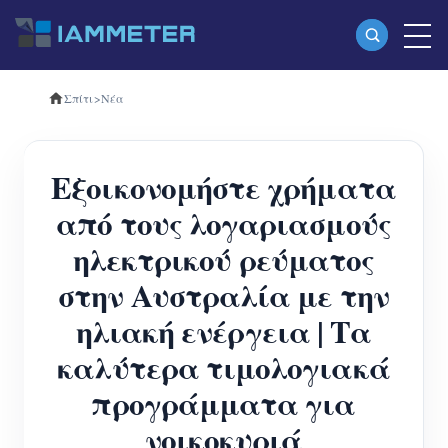
Σπίτι
>
Νέα
Προϊόντα
Μονοφασικός μετρητής ενέργειας Wi-Fi
Εξοικονομήστε χρήματα
(WEM3080)
από τους λογαριασμούς
Τριφασικός μετρητής ενέργειας Wi-Fi
ηλεκτρικού ρεύματος
(WEM3080T)
στην Αυστραλία με την
Τριφασικός μετρητής ενέργειας Wi-Fi
ηλιακή ενέργεια | Τα
(WEM3046T)
καλύτερα τιμολογιακά
Τριφασικός μετρητής ενέργειας Wi-Fi
προγράμματα για
(WEM3050T)
νοικοκυριά