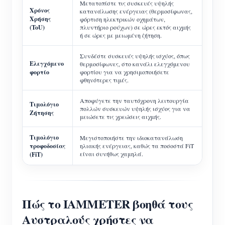
Μετατοπίστε τις συσκευές υψηλής
Χρόνος
κατανάλωσης ενέργειας (θερμοσίφωνας,
Χρήσης
φόρτιση ηλεκτρικών οχημάτων,
(ToU)
πλυντήριο ρούχων) σε ώρες εκτός αιχμής
ή σε ώρες με μειωμένη ζήτηση.
Συνδέστε συσκευές υψηλής ισχύος, όπως
Ελεγχόμενο
θερμοσίφωνες, στο κανάλι ελεγχόμενου
φορτίο
φορτίου για να χρησιμοποιήσετε
φθηνότερες τιμές.
Αποφύγετε την ταυτόχρονη λειτουργία
Τιμολόγιο
πολλών συσκευών υψηλής ισχύος για να
Ζήτησης
μειώσετε τις χρεώσεις αιχμής.
Τιμολόγιο
Μεγιστοποιήστε την ιδιοκατανάλωση
τροφοδοσίας
ηλιακής ενέργειας, καθώς τα ποσοστά FiT
είναι συνήθως χαμηλά.
(FiT)
Πώς το IAMMETER βοηθά τους
Αυστραλούς χρήστες να