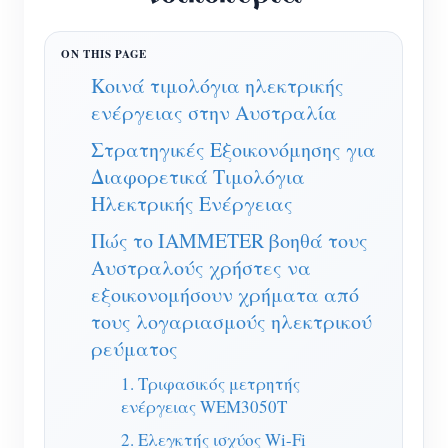
Ελεγκτής ισχύος WiFi
IAMMETER Cloud Pro
Κοινά τιμολόγια ηλεκτρικής
Υπηρεσία αυτο-φιλοξενίας
ενέργειας στην Αυστραλία
Φορτιστής EV
Στρατηγικές Εξοικονόμησης για
IAMMETER Simulator
Διαφορετικά Τιμολόγια
Εικονικός μετρητής
Ηλεκτρικής Ενέργειας
Σύστημα Πρόβλεψης και Προσομοίωσης
Πώς το IAMMETER βοηθά τους
Αυστραλούς χρήστες να
Ενέργειας
εξοικονομήσουν χρήματα από
Εφαρμογές
τους λογαριασμούς ηλεκτρικού
ρεύματος
Επιτηρητής ενέργειας ηλιακού φωτοβολταϊκού
Κατάστημα
1. Τριφασικός μετρητής
συστήματος
Πόροι
ενέργειας WEM3050T
Παρακολούθηση χρήσης ηλεκτρικής ενέργειας
2. Ελεγκτής ισχύος Wi-Fi
Γρήγορη εκκίνηση προϊόντος
Κοινότητα