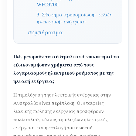
WPC3700
Σύστημα ελέγχου Φ/Β θερμαντήρα
Εγγραφο
Προγραμματιστής
3. Σύστημα προσομοίωσης τελών
Οικιακός αυτοματισμός
Εκπαιδευτικό βίντεο
ηλεκτρικής ενέργειας
Εξερευνώ
Επικοινωνία
Ενεργειακή Παρακολούθηση Εργοστασίων
συμπέρασμα
FAQ
Πρόγραμμα επιβράβευσης
Σχετικά με εμάς
Νέα
Blogs
Πώς μπορούν τα αυστραλιανά νοικοκυριά να
εξοικονομήσουν χρήματα από τους
λογαριασμούς ηλεκτρικού ρεύματος με την
ηλιακή ενέργεια;
Η τιμολόγηση της ηλεκτρικής ενέργειας στην
Αυστραλία είναι περίπλοκη. Οι εταιρείες
λιανικής πώλησης ενέργειας προσφέρουν
πολλαπλούς τύπους τιμολογίων ηλεκτρικής
ενέργειας και η επιλογή του σωστού
προγράμματος μπορεί να έχει τεράστιο