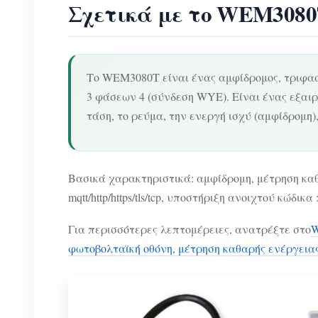
Σχετικά με το WEM308
Το WEM3080T είναι ένας αμφίδρομος, τριφασι
3 φάσεων 4 (σύνδεση WYE). Είναι ένας εξαι
τάση, το ρεύμα, την ενεργή ισχύ (αμφίδρομη)
Βασικά χαρακτηριστικά: αμφίδρομη, μέτρηση καθαρ
mqtt/http/https/tls/tcp, υποστήριξη ανοιχτού κώδ
Για περισσότερες λεπτομέρειες, ανατρέξτε στο
W
φωτοβολταϊκή οθόνη, μέτρηση καθαρής ενέργεια