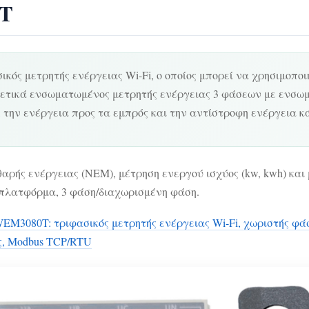
0T
κός μετρητής ενέργειας Wi-Fi, ο οποίος μπορεί να χρησιμοπο
ρετικά ενσωματωμένος μετρητής ενέργειας 3 φάσεων με ενσωμα
, την ενέργεια προς τα εμπρός και την αντίστροφη ενέργεια κ
ής ενέργειας (NEM), μέτρηση ενεργού ισχύος (kw, kwh) και μέτ
ικα πλατφόρμα, 3 φάση/διαχωρισμένη φάση.
EM3080T: τριφασικός μετρητής ενέργειας Wi-Fi, χωριστής φάσ
ς, Modbus TCP/RTU