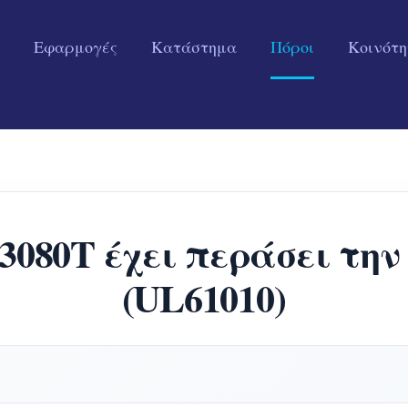
Εφαρμογές
Κατάστημα
Πόροι
Κοινότ
080T έχει περάσει την
(UL61010)