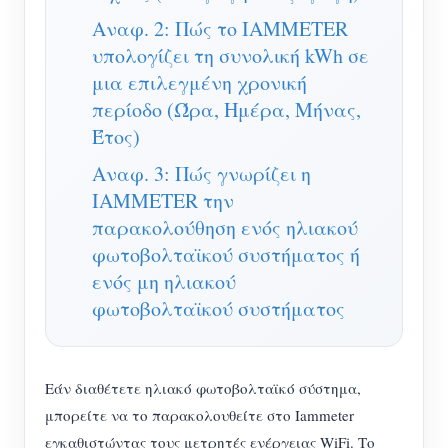
Σύστημα ελέγχου Φ/Β θερμαντήρα
Αναφ. 2: Πώς το IAMMETER
Εγγραφο
Προγραμματιστής
υπολογίζει τη συνολική kWh σε
Οικιακός αυτοματισμός
Εκπαιδευτικό βίντεο
Εξερευνώ
Επικοινωνία
μια επιλεγμένη χρονική
Ενεργειακή Παρακολούθηση Εργοστασίων
FAQ
περίοδο (Ώρα, Ημέρα, Μήνας,
Πρόγραμμα επιβράβευσης
Σχετικά με εμάς
Έτος)
Νέα
Αναφ. 3: Πώς γνωρίζει η
Blogs
IAMMETER την
παρακολούθηση ενός ηλιακού
φωτοβολταϊκού συστήματος ή
ενός μη ηλιακού
φωτοβολταϊκού συστήματος
Εάν διαθέτετε ηλιακό φωτοβολταϊκό σύστημα,
μπορείτε να το παρακολουθείτε στο Iammeter
εγκαθιστώντας τους μετρητές ενέργειας WiFi. Το