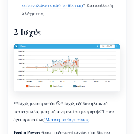
καταναλώνετε από το δίκτυο)
* Κατανάλωση
πλέγματος
2 Ισχύς
**Ισχύς μετατροπέα 😗* Ισχύς εξόδου ηλιακού
μετατροπέα, μετρούμενη από το μετρητή/CT που
έχει οριστεί ως
"Μετατροπέας» τύπος
.
Feedin Power:
Είναι η εξαγωγή ισχύος στο δίκτυο