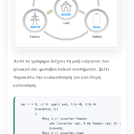
Αυτό το γράφημα δείχνει τη ροή ενέργειας του
ηλιακού σας φωτοβολταϊκού συστήματος. Δείτε
παρακάτω την κωδικοποίηση για καλύτερη
κατανόηση.
var r = 0; // 0: χωρίς ροή, 1:A->B, 2:B->A

        διακόπτης (i)

        {

            θήκη 1:// inverter-feedin

                εάν (inverter >gt; 0 && feedin >gt; 0) r = 1;

                Διακοπή;

            θήκη 2:// inverter-load
