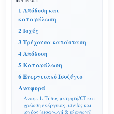
Ελεγκτής ισχύος WiFi
1 Απόδοση και
IAMMETER Cloud Pro
κατανάλωση
Υπηρεσία αυτο-φιλοξενίας
2 Ισχύς
Φορτιστής EV
3 Τρέχουσα κατάσταση
IAMMETER Simulator
Εικονικός μετρητής
4 Απόδοση
Σύστημα Πρόβλεψης και Προσομοίωσης
5 Κατανάλωση
Ενέργειας
6 Ενεργειακό Ισοζύγιο
Εφαρμογές
Αναφορά
Επιτηρητής ενέργειας ηλιακού φωτοβολταϊκού
Κατάστημα
Αναφ. 1: Τύπος μετρητή/CT και
συστήματος
Πόροι
χρέωση ενέργειας, ισχύος και
Παρακολούθηση Χρήσης Ηλεκτρικής Ενέργειας
ισχύος (εισαγωγή & εξαγωγή)
Γρήγορη εκκίνηση προϊόντος
Κοινότητα