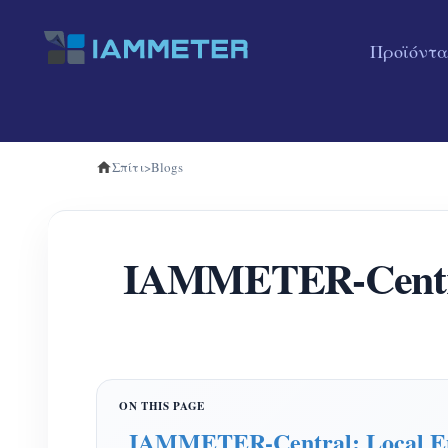
Προϊόντα
Σπίτι
>
Blogs
IAMMETER-Central
IAMMETER-Central: Local En