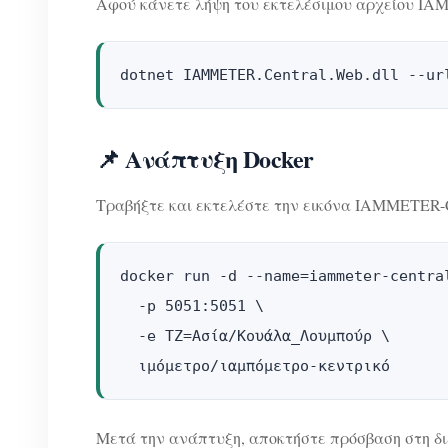
Αφού κάνετε λήψη του εκτελέσιμου αρχείου IAM
dotnet IAMMETER.Central.Web.dll --ur
📌 Ανάπτυξη Docker
Τραβήξτε και εκτελέστε την εικόνα IAMMETER-C
docker run -d --name=iammeter-central
  -p 5051:5051 \

  -e TZ=Ασία/Κουάλα_Λουμπούρ \

  ιμόμετρο/ιαμπόμετρο-κεντρικό
Μετά την ανάπτυξη, αποκτήστε πρόσβαση στη δι