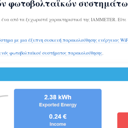
ών φωτοβολταϊκών συστημάτω
ένα από τα ξεχωριστά χαρακτηριστικά της IAMMETER. Είτε τ
στημα με μια έξυπνη συσκευή παρακολούθησης ενέργειας WiF
 ενός φωτοβολταϊκού συστήματος παρακολούθησης
.