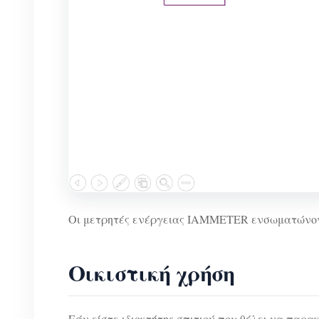
Οι μετρητές ενέργειας IAMMETER ενσωματώνον
Οικιστική χρήση
Εάν είστε ιδιοκτήτης σπιτιού που θέλει να πα