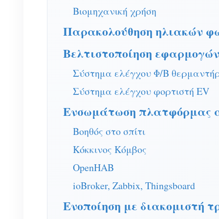
Βιομηχανική χρήση
Παρακολούθηση ηλιακών φ
Βελτιστοποίηση εφαρμογώ
Σύστημα ελέγχου Φ/Β θερμαντή
Σύστημα ελέγχου φορτιστή EV
Ενσωμάτωση πλατφόρμας α
Βοηθός στο σπίτι
Κόκκινος Κόμβος
OpenHAB
ioBroker, Zabbix, Thingsboard
Ενοποίηση με διακομιστή τ