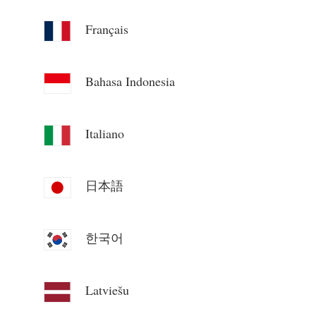
συστήματος
Πόροι
Français
Μετρητής κατανάλωσης ηλεκτρικής ενέργειας
Γρήγορη εκκίνηση προϊόντος
Κοινότητα
Σύστημα ελέγχου θερμαντήρα PV
Τεκμηρίωση
Bahasa Indonesia
Πρόγραμμα συνεισφερόντων
Λύσεις
Οικιακός αυτοματισμός
Βίντεο εκμάθησης
Κέντρο συνεισφερόντων
Επικοινωνία
Παρακολούθηση ενέργειας εργοστασίου
FAQ
Italiano
Δραστηριότητες IAMMETER
Σχετικά με εμάς
Νέα
Φόρουμ
Ιστολόγιο
日本語
App Store
Εξερεύνηση ιστότοπου
한국어
Κατάταξη PV
Latviešu