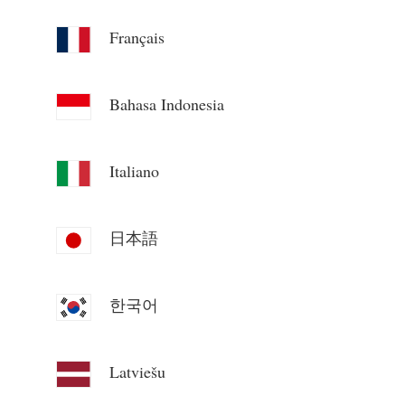
συστήματος
Πόροι
Français
Μετρητής κατανάλωσης ηλεκτρικής ενέργειας
Γρήγορη εκκίνηση προϊόντος
Κοινότητα
Σύστημα ελέγχου θερμαντήρα PV
Τεκμηρίωση
Bahasa Indonesia
Πρόγραμμα συνεισφερόντων
Λύσεις
Οικιακός αυτοματισμός
Βίντεο εκμάθησης
Κέντρο συνεισφερόντων
Επικοινωνία
Παρακολούθηση ενέργειας εργοστασίου
FAQ
Italiano
Δραστηριότητες IAMMETER
Σχετικά με εμάς
Νέα
Φόρουμ
Ιστολόγιο
日本語
App Store
Εξερεύνηση ιστότοπου
한국어
Κατάταξη PV
Latviešu