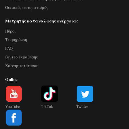
Τριφασικός μετρητής ενέργειας Wi-Fi
Οικιακός αυτοματισμός
(WEM3050T)
Μετρητής κατανάλωσης ενέργειας
Ελεγκτής ισχύος WiFi
Πόροι
IAMMETER Cloud Pro
Τεκμηρίωση
Υπηρεσία self-hosting
FAQ
Φορτιστής EV
Βίντεο εκμάθησης
Χάρτης ιστότοπου
Προσομοιωτής IAMMETER
Online
Εικονικός μετρητής
Σύστημα ενεργειακής πρόβλεψης και
προσομοίωσης
YouTube
TikTok
Twitter
Εφαρμογές
Μετρητής ενέργειας φωτοβολταϊκού
Κατάστημα