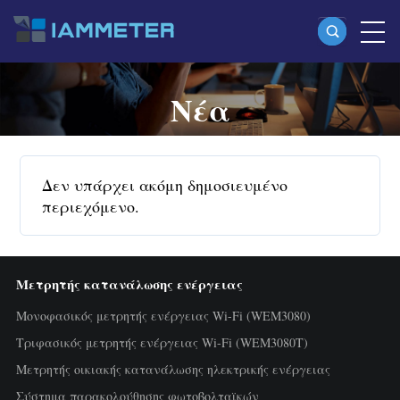
Νέα
Προϊόντα
Μονοφασικός μετρητής ενέργειας Wi-Fi
(WEM3080)
Δεν υπάρχει ακόμη δημοσιευμένο
Split-phase μετρητής ενέργειας Wi-Fi
περιεχόμενο.
(WEM2067)
Τριφασικός μετρητής ενέργειας Wi-Fi
Μετρητής κατανάλωσης ενέργειας
(WEM3080T)
Μονοφασικός μετρητής ενέργειας Wi-Fi (WEM3080)
Τριφασικός μετρητής ενέργειας Wi-Fi
Τριφασικός μετρητής ενέργειας Wi-Fi (WEM3080T)
Μετρητής οικιακής κατανάλωσης ηλεκτρικής ενέργειας
(WEM3046T)
Σύστημα παρακολούθησης φωτοβολταϊκών