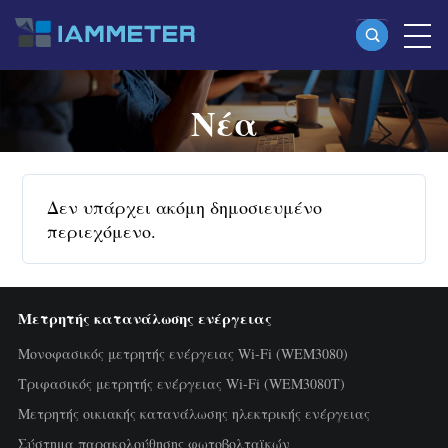
Νέα
Προϊόντα
Μονοφασικός μετρητής ενέργειας Wi-Fi
(WEM3080)
Δεν υπάρχει ακόμη δημοσιευμένο
Split-phase μετρητής ενέργειας Wi-Fi
περιεχόμενο.
(WEM2067)
Τριφασικός μετρητής ενέργειας Wi-Fi
Μετρητής κατανάλωσης ενέργειας
(WEM3080T)
Μονοφασικός μετρητής ενέργειας Wi-Fi (WEM3080)
Τριφασικός μετρητής ενέργειας Wi-Fi
Τριφασικός μετρητής ενέργειας Wi-Fi (WEM3080T)
Μετρητής οικιακής κατανάλωσης ηλεκτρικής ενέργειας
(WEM3046T)
Σύστημα παρακολούθησης φωτοβολταϊκών