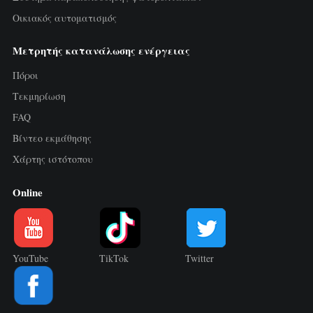
Τριφασικός μετρητής ενέργειας Wi-Fi
Οικιακός αυτοματισμός
(WEM3050T)
Μετρητής κατανάλωσης ενέργειας
Ελεγκτής ισχύος WiFi
Πόροι
IAMMETER Cloud Pro
Τεκμηρίωση
Υπηρεσία self-hosting
FAQ
Φορτιστής EV
Βίντεο εκμάθησης
Χάρτης ιστότοπου
Προσομοιωτής IAMMETER
Online
Εικονικός μετρητής
Σύστημα ενεργειακής πρόβλεψης και
προσομοίωσης
YouTube
TikTok
Twitter
Εφαρμογές
Μετρητής ενέργειας φωτοβολταϊκού
Κατάστημα