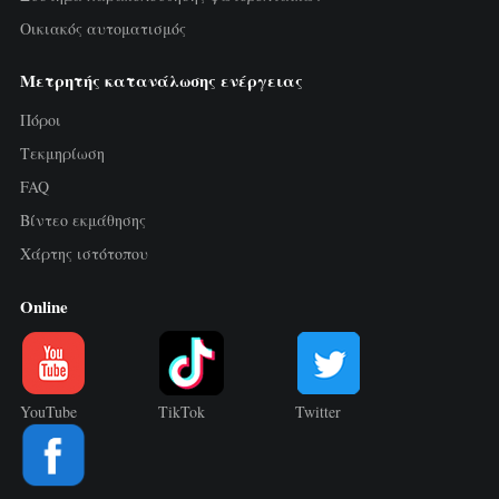
Τριφασικός μετρητής ενέργειας Wi-Fi
Οικιακός αυτοματισμός
(WEM3050T)
Μετρητής κατανάλωσης ενέργειας
Ελεγκτής ισχύος WiFi
Πόροι
IAMMETER Cloud Pro
Τεκμηρίωση
Υπηρεσία self-hosting
FAQ
Φορτιστής EV
Βίντεο εκμάθησης
Χάρτης ιστότοπου
Προσομοιωτής IAMMETER
Online
Εικονικός μετρητής
Σύστημα ενεργειακής πρόβλεψης και
προσομοίωσης
YouTube
TikTok
Twitter
Εφαρμογές
Μετρητής ενέργειας φωτοβολταϊκού
Κατάστημα