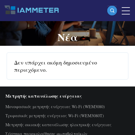
Νέα
Προϊόντα
Μονοφασικός μετρητής ενέργειας Wi-Fi
(WEM3080)
Δεν υπάρχει ακόμη δημοσιευμένο
Split-phase μετρητής ενέργειας Wi-Fi
περιεχόμενο.
(WEM2067)
Τριφασικός μετρητής ενέργειας Wi-Fi
Μετρητής κατανάλωσης ενέργειας
(WEM3080T)
Μονοφασικός μετρητής ενέργειας Wi-Fi (WEM3080)
Τριφασικός μετρητής ενέργειας Wi-Fi
Τριφασικός μετρητής ενέργειας Wi-Fi (WEM3080T)
Μετρητής οικιακής κατανάλωσης ηλεκτρικής ενέργειας
(WEM3046T)
Σύστημα παρακολούθησης φωτοβολταϊκών