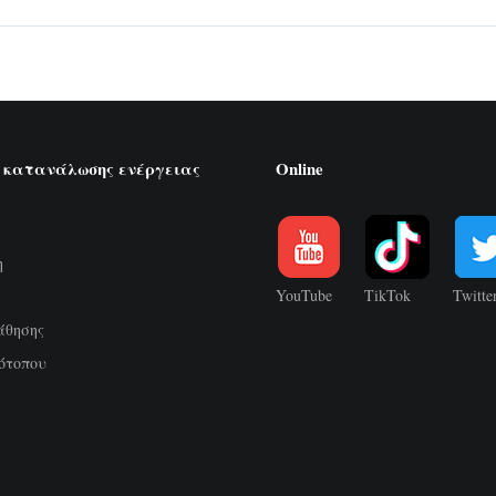
 κατανάλωσης ενέργειας
Online
η
YouTube
TikTok
Twitte
άθησης
ότοπου