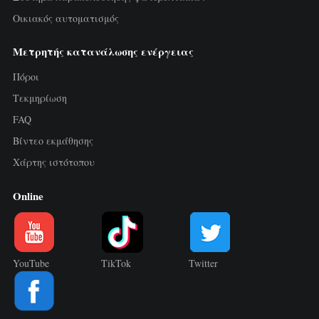
Τριφασικός μετρητής ενέργειας Wi-Fi
Οικιακός αυτοματισμός
(WEM3050T)
Μετρητής κατανάλωσης ενέργειας
Ελεγκτής ισχύος WiFi
Πόροι
IAMMETER Cloud Pro
Τεκμηρίωση
Υπηρεσία self-hosting
FAQ
Φορτιστής EV
Βίντεο εκμάθησης
Χάρτης ιστότοπου
Προσομοιωτής IAMMETER
Online
Εικονικός μετρητής
Σύστημα ενεργειακής πρόβλεψης και
προσομοίωσης
YouTube
TikTok
Twitter
Εφαρμογές
Μετρητής ενέργειας φωτοβολταϊκού
Κατάστημα