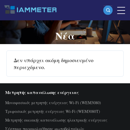
Νέα
Προϊόντα
Μονοφασικός μετρητής ενέργειας Wi-Fi
(WEM3080)
Δεν υπάρχει ακόμη δημοσιευμένο
Split-phase μετρητής ενέργειας Wi-Fi
περιεχόμενο.
(WEM2067)
Τριφασικός μετρητής ενέργειας Wi-Fi
Μετρητής κατανάλωσης ενέργειας
(WEM3080T)
Μονοφασικός μετρητής ενέργειας Wi-Fi (WEM3080)
Τριφασικός μετρητής ενέργειας Wi-Fi
Τριφασικός μετρητής ενέργειας Wi-Fi (WEM3080T)
Μετρητής οικιακής κατανάλωσης ηλεκτρικής ενέργειας
(WEM3046T)
Σύστημα παρακολούθησης φωτοβολταϊκών