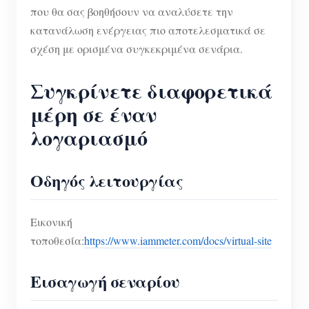
που θα σας βοηθήσουν να αναλύσετε την
Σύστημα ελέγχου Φ/Β θερμαντήρα
Εγγραφο
Προγραμματιστής
κατανάλωση ενέργειας πιο αποτελεσματικά σε
Οικιακός αυτοματισμός
Εκπαιδευτικό βίντεο
σχέση με ορισμένα συγκεκριμένα σενάρια.
Εξερευνώ
Επικοινωνία
Ενεργειακή Παρακολούθηση Εργοστασίων
FAQ
Πρόγραμμα επιβράβευσης
Συγκρίνετε διαφορετικά
Σχετικά με εμάς
Νέα
μέρη σε έναν
Blogs
λογαριασμό
Οδηγός λειτουργίας
Εικονική
τοποθεσία:
https://www.iammeter.com/docs/virtual-site
Εισαγωγή σεναρίου