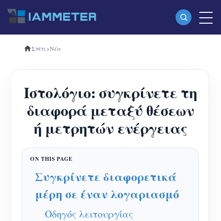
Σπίτι
>
Νέα
Προϊόντα
Μονοφασικός μετρητής ενέργειας Wi-Fi
Ιστολόγιο: συγκρίνετε τη
(WEM3080)
διαφορά μεταξύ θέσεων
Τριφασικός μετρητής ενέργειας Wi-Fi
ή μετρητών ενέργειας
(WEM3080T)
Τριφασικός μετρητής ενέργειας Wi-Fi
(WEM3046T)
Συγκρίνετε διαφορετικά
Τριφασικός μετρητής ενέργειας Wi-Fi
μέρη σε έναν λογαριασμό
(WEM3050T)
Οδηγός λειτουργίας