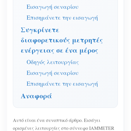
Ελεγκτής ισχύος WiFi
Εισαγωγή σεναρίου
IAMMETER Cloud Pro
Επισημάνετε την εισαγωγή
Υπηρεσία αυτο-φιλοξενίας
Συγκρίνετε
Φορτιστής EV
διαφορετικούς μετρητές
IAMMETER Simulator
ενέργειας σε ένα μέρος
Εικονικός μετρητής
Οδηγός λειτουργίας
Σύστημα Πρόβλεψης και Προσομοίωσης
Εισαγωγή σεναρίου
Ενέργειας
Επισημάνετε την εισαγωγή
Εφαρμογές
Αναφορά
Επιτηρητής ενέργειας ηλιακού φωτοβολταϊκού
Κατάστημα
συστήματος
Πόροι
Αυτό είναι ένα συνοπτικό άρθρο. Εισάγει
Παρακολούθηση Χρήσης Ηλεκτρικής Ενέργειας
ορισμένες λειτουργίες στο σύννεφο IAMMETER
Γρήγορη εκκίνηση προϊόντος
Κοινότητα