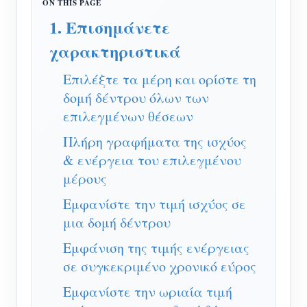
Ελεγκτής ισχύος WiFi
1. Επισημάνετε
IAMMETER Cloud Pro
χαρακτηριστικά
Υπηρεσία αυτο-φιλοξενίας
Επιλέξτε τα μέρη και ορίστε τη
Φορτιστής EV
δομή δέντρου όλων των
IAMMETER Simulator
επιλεγμένων θέσεων
Εικονικός μετρητής
Πλήρη γραφήματα της ισχύος
& ενέργεια του επιλεγμένου
Σύστημα Πρόβλεψης και Προσομοίωσης
μέρους
Ενέργειας
Εμφανίστε την τιμή ισχύος σε
Εφαρμογές
μια δομή δέντρου
Επιτηρητής ενέργειας ηλιακού φωτοβολταϊκού
Εμφάνιση της τιμής ενέργειας
Κατάστημα
σε συγκεκριμένο χρονικό εύρος
συστήματος
Πόροι
Εμφανίστε την ωριαία τιμή
Παρακολούθηση Χρήσης Ηλεκτρικής Ενέργειας
Γρήγορη εκκίνηση προϊόντος
Κοινότητα