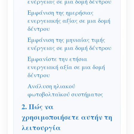
ενέργειας σε μια δομή δέντρου
Σύστημα ελέγχου Φ/Β θερμαντήρα
Εγγραφο
Προγραμματιστής
Εμφάνιση της ημερήσιας
Οικιακός αυτοματισμός
ενεργειακής αξίας σε μια δομή
Εκπαιδευτικό βίντεο
Εξερευνώ
Επικοινωνία
δέντρου
Ενεργειακή Παρακολούθηση Εργοστασίων
FAQ
Πρόγραμμα επιβράβευσης
Σχετικά με εμάς
Εμφάνιση της μηνιαίας τιμής
Νέα
ενέργειας σε μια δομή δέντρου
Blogs
Εμφανίστε την ετήσια
ενεργειακή αξία σε μια δομή
δέντρου
Ανάλυση ηλιακού
φωτοβολταϊκού συστήματος
2. Πώς να
χρησιμοποιήσετε αυτήν τη
λειτουργία