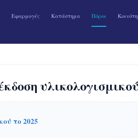
Εφαρμογές
Κατάστημα
Πόροι
Κοινότ
κδοση υλικολογισμικού
κού το 2025