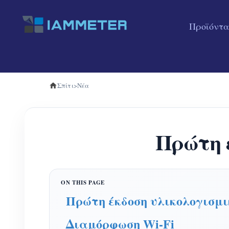
Προϊόντα
Σπίτι
>
Νέα
Πρώτη έ
Πρώτη έκδοση υλικολογισμι
Διαμόρφωση Wi-Fi