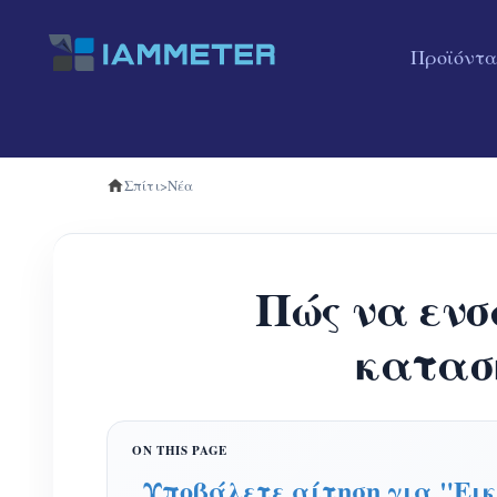
Προϊόντα
Σπίτι
>
Νέα
Πώς να ενσ
κατασ
Υποβάλετε αίτηση για "Εικ