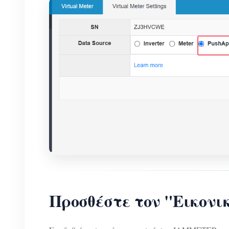
Προσθέστε τον "Εικον