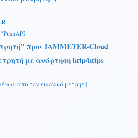
ER
 "PushAPI"
μετρητή" προς IAMMETER-Cloud
ρητή με ανάρτηση http/https
νων από τον εικονικό μετρητή