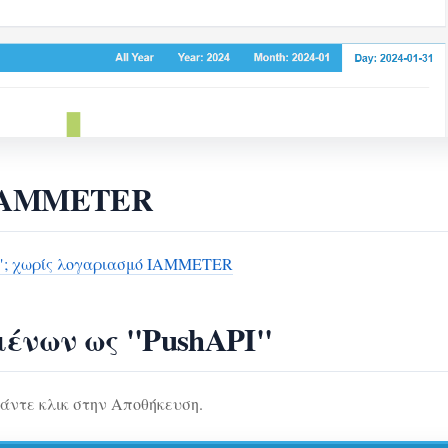
 IAMMETER
τή"; χωρίς λογαριασμό IAMMETER
μένων ως "PushAPI"
κάντε κλικ στην Αποθήκευση.