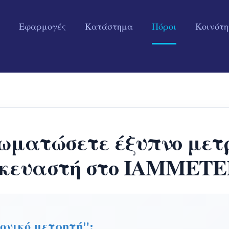
Εφαρμογές
Κατάστημα
Πόροι
Κοινότ
ωματώσετε έξυπνο μετ
κευαστή στο IAMMETER
ονικό μετρητή";