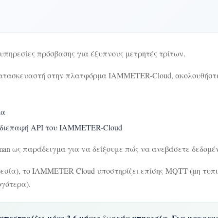
υπηρεσίες πρόσβασης για έξυπνους μετρητές τρίτων.
 κατασκευαστή στην πλατφόρμα IAMMETER-Cloud, ακολουθήστε
μα
 διεπαφή API του IAMMETER-Cloud
stman ως παράδειγμα για να δείξουμε πώς να ανεβάσετε δεδομ
εσία), το IAMMETER-Cloud υποστηρίζει επίσης MQTT (μη τυπικ
ργότερα).
 υποστηρίζει μόνο 3-6 μήνες δωρεάν υπηρεσία. Για μακροχ