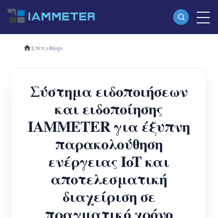
Σπίτι
>
Blogs
Προϊόντα
Μονοφασικός μετρητής ενέργειας Wi-Fi
Σύστημα ειδοποιήσεων
(WEM3080)
και ειδοποίησης
Τριφασικός μετρητής ενέργειας Wi-Fi
IAMMETER για έξυπνη
(WEM3080T)
παρακολούθηση
Τριφασικός μετρητής ενέργειας Wi-Fi
ενέργειας IoT και
(WEM3046T)
αποτελεσματική
Τριφασικός μετρητής ενέργειας Wi-Fi
διαχείριση σε
(WEM3050T)
πραγματικό χρόνο