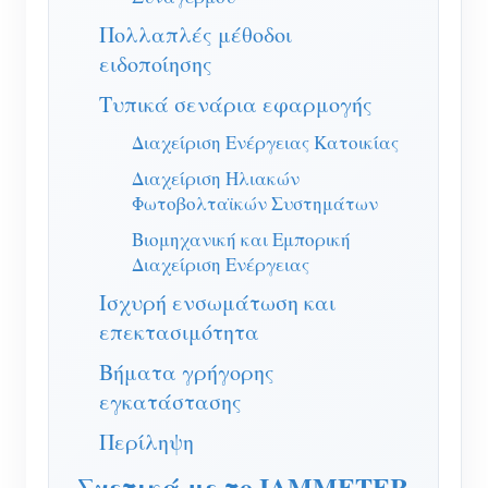
Σύστημα ελέγχου Φ/Β θερμαντήρα
Πολλαπλές μέθοδοι
Εγγραφο
Προγραμματιστής
ειδοποίησης
Οικιακός αυτοματισμός
Εκπαιδευτικό βίντεο
Εξερευνώ
Επικοινωνία
Τυπικά σενάρια εφαρμογής
Ενεργειακή Παρακολούθηση Εργοστασίων
FAQ
Πρόγραμμα επιβράβευσης
Σχετικά με εμάς
Διαχείριση Ενέργειας Κατοικίας
Νέα
Διαχείριση Ηλιακών
Blogs
Φωτοβολταϊκών Συστημάτων
Βιομηχανική και Εμπορική
Διαχείριση Ενέργειας
Ισχυρή ενσωμάτωση και
επεκτασιμότητα
Βήματα γρήγορης
εγκατάστασης
Περίληψη
Σχετικά με το IAMMETER