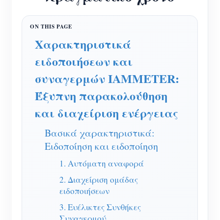
Ελεγκτής ισχύος WiFi
IAMMETER Cloud Pro
Χαρακτηριστικά
Υπηρεσία αυτο-φιλοξενίας
ειδοποιήσεων και
Φορτιστής EV
συναγερμών IAMMETER:
IAMMETER Simulator
Έξυπνη παρακολούθηση
Εικονικός μετρητής
και διαχείριση ενέργειας
Σύστημα Πρόβλεψης και Προσομοίωσης
Βασικά χαρακτηριστικά:
Ενέργειας
Ειδοποίηση και ειδοποίηση
Εφαρμογές
1. Αυτόματη αναφορά
Επιτηρητής ενέργειας ηλιακού φωτοβολταϊκού
Κατάστημα
2. Διαχείριση ομάδας
ειδοποιήσεων
συστήματος
Πόροι
3. Ευέλικτες Συνθήκες
Παρακολούθηση Χρήσης Ηλεκτρικής Ενέργειας
Γρήγορη εκκίνηση προϊόντος
Κοινότητα
Συναγερμού