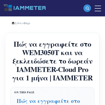
Σπίτι
>
Blogs
Προϊόντα
Μονοφασικός μετρητής ενέργειας Wi-Fi
Πώς να εγγραφείτε στο
(WEM3080)
WEM3050T και να
Τριφασικός μετρητής ενέργειας Wi-Fi
ξεκλειδώσετε το δωρεάν
(WEM3080T)
IAMMETER-Cloud Pro
Τριφασικός μετρητής ενέργειας Wi-Fi
για 1 μήνα | IAMMETER
(WEM3046T)
Τριφασικός μετρητής ενέργειας Wi-Fi
(WEM3050T)
Πώς να εγγραφείτε στο