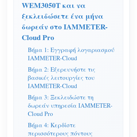
Ελεγκτής ισχύος WiFi
WEM3050T και να
ξεκλειδώσετε ένα μήνα
IAMMETER Cloud Pro
δωρεάν στο IAMMETER-
Υπηρεσία αυτο-φιλοξενίας
Cloud Pro
Φορτιστής EV
Βήμα 1: Εγγραφή λογαριασμού
IAMMETER Simulator
IAMMETER-Cloud
Εικονικός μετρητής
Βήμα 2: Εξερευνήστε τις
Σύστημα Πρόβλεψης και Προσομοίωσης
βασικές λειτουργίες του
Ενέργειας
IAMMETER-Cloud
Εφαρμογές
Βήμα 3: Ξεκλειδώστε τη
δωρεάν υπηρεσία IAMMETER-
Επιτηρητής ενέργειας ηλιακού φωτοβολταϊκού
Κατάστημα
Cloud Pro
συστήματος
Πόροι
Βήμα 4: Κερδίστε
περισσότερους πόντους
Παρακολούθηση Χρήσης Ηλεκτρικής Ενέργειας
Γρήγορη εκκίνηση προϊόντος
Κοινότητα