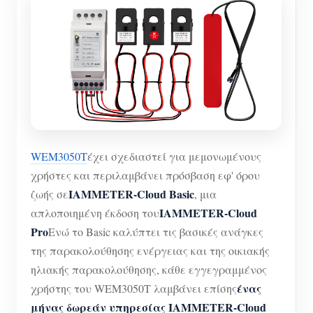
WEM3050T
έχει σχεδιαστεί για μεμονωμένους
χρήστες και περιλαμβάνει πρόσβαση εφ' όρου
IAMMETER-Cloud Basic
ζωής σε
, μια
IAMMETER-Cloud
απλοποιημένη έκδοση του
Pro
Ενώ το Basic καλύπτει τις βασικές ανάγκες
της παρακολούθησης ενέργειας και της οικιακής
ηλιακής παρακολούθησης, κάθε εγγεγραμμένος
ένας
χρήστης του WEM3050T λαμβάνει επίσης
μήνας δωρεάν υπηρεσίας IAMMETER-Cloud