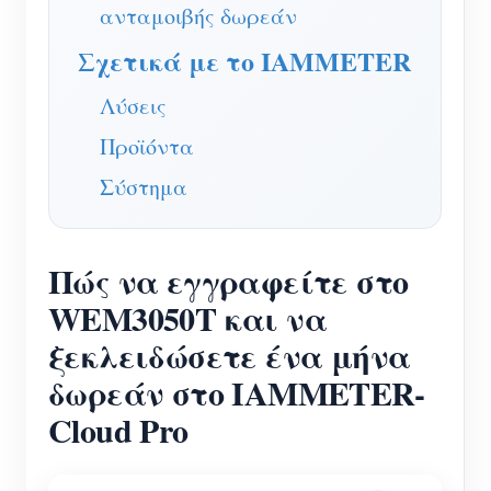
ανταμοιβής δωρεάν
Σύστημα ελέγχου Φ/Β θερμαντήρα
Εγγραφο
Προγραμματιστής
Σχετικά με το IAMMETER
Οικιακός αυτοματισμός
Εκπαιδευτικό βίντεο
Εξερευνώ
Επικοινωνία
Λύσεις
Ενεργειακή Παρακολούθηση Εργοστασίων
FAQ
Πρόγραμμα επιβράβευσης
Σχετικά με εμάς
Προϊόντα
Νέα
Σύστημα
Blogs
Πώς να εγγραφείτε στο
WEM3050T και να
ξεκλειδώσετε ένα μήνα
δωρεάν στο IAMMETER-
Cloud Pro