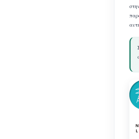
στην
παρ
αυτή