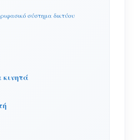
τριφασικό σύστημα δικτύου
α κινητά
τή