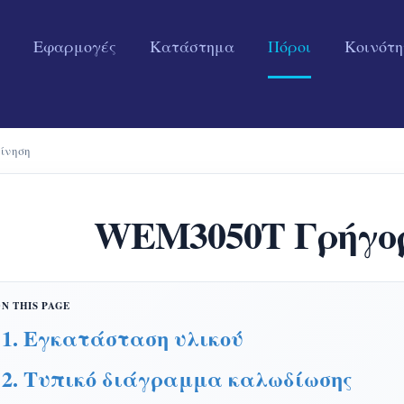
Εφαρμογές
Κατάστημα
Πόροι
Κοινότ
ίνηση
WEM3050T Γρήγορ
1. Εγκατάσταση υλικού
2. Τυπικό διάγραμμα καλωδίωσης