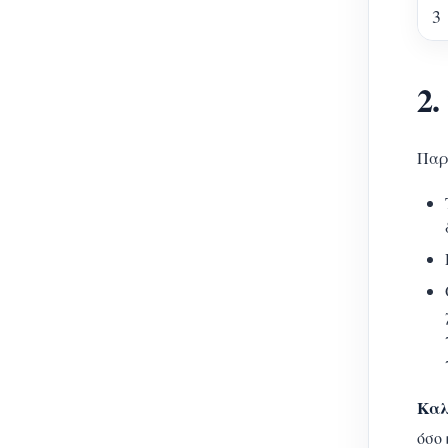
3
2
Παρ
Καλ
όσο 