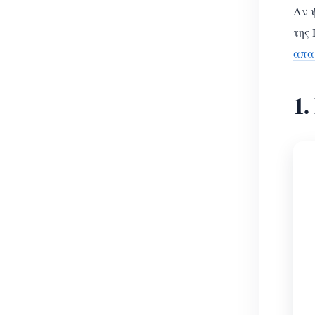
Αν ψ
της
απα
1