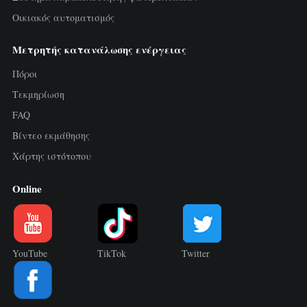
Τριφασικός μετρητής ενέργειας Wi-Fi
Οικιακός αυτοματισμός
(WEM3050T)
Μετρητής κατανάλωσης ενέργειας
Ελεγκτής ισχύος WiFi
Πόροι
IAMMETER Cloud Pro
Τεκμηρίωση
Υπηρεσία self-hosting
FAQ
Φορτιστής EV
Βίντεο εκμάθησης
Χάρτης ιστότοπου
Προσομοιωτής IAMMETER
Online
Εικονικός μετρητής
Σύστημα ενεργειακής πρόβλεψης και
προσομοίωσης
YouTube
TikTok
Twitter
Εφαρμογές
Μετρητής ενέργειας φωτοβολταϊκού
Κατάστημα