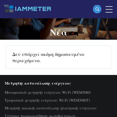
Νέα
Προϊόντα
Μονοφασικός μετρητής ενέργειας Wi-Fi
(WEM3080)
Δεν υπάρχει ακόμη δημοσιευμένο
Split-phase μετρητής ενέργειας Wi-Fi
περιεχόμενο.
(WEM2067)
Τριφασικός μετρητής ενέργειας Wi-Fi
Μετρητής κατανάλωσης ενέργειας
(WEM3080T)
Μονοφασικός μετρητής ενέργειας Wi-Fi (WEM3080)
Τριφασικός μετρητής ενέργειας Wi-Fi
Τριφασικός μετρητής ενέργειας Wi-Fi (WEM3080T)
Μετρητής οικιακής κατανάλωσης ηλεκτρικής ενέργειας
(WEM3046T)
Σύστημα παρακολούθησης φωτοβολταϊκών