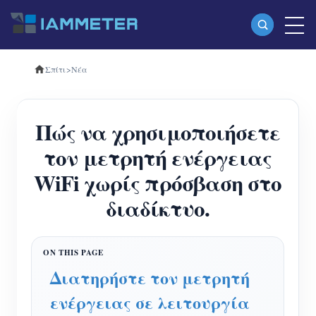
Σπίτι
>
Νέα
Προϊόντα
Μονοφασικός μετρητής ενέργειας Wi-Fi
Πώς να χρησιμοποιήσετε
(WEM3080)
τον μετρητή ενέργειας
Τριφασικός μετρητής ενέργειας Wi-Fi
WiFi χωρίς πρόσβαση στο
(WEM3080T)
διαδίκτυο.
Τριφασικός μετρητής ενέργειας Wi-Fi
(WEM3046T)
Τριφασικός μετρητής ενέργειας Wi-Fi
Διατηρήστε τον μετρητή
(WEM3050T)
ενέργειας σε λειτουργία