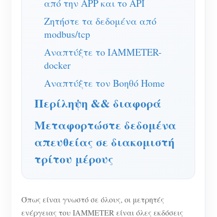
από την APP και το API
Σύστημα ελέγχου Φ/Β θερμαντήρα
Εγγραφο
Προγραμματιστής
Ζητήστε τα δεδομένα από
Οικιακός αυτοματισμός
modbus/tcp
Εκπαιδευτικό βίντεο
Εξερευνώ
Επικοινωνία
Ενεργειακή Παρακολούθηση Εργοστασίων
Αναπτύξτε το IAMMETER-
FAQ
Πρόγραμμα επιβράβευσης
Σχετικά με εμάς
docker
Νέα
Αναπτύξτε τον Βοηθό Home
Blogs
Περίληψη && διαφορά
Μεταφορτώστε δεδομένα
απευθείας σε διακομιστή
τρίτου μέρους
Όπως είναι γνωστό σε όλους, οι μετρητές
ενέργειας του IAMMETER είναι όλες εκδόσεις