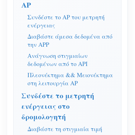
Ελεγκτής ισχύος WiFi
AP
IAMMETER Cloud Pro
Συνδέστε το AP του μετρητή
ενέργειας
Υπηρεσία αυτο-φιλοξενίας
Διαβάστε άμεσα δεδομένα από
Φορτιστής EV
την APP
IAMMETER Simulator
Ανάγνωση στιγμιαίων
Εικονικός μετρητής
δεδομένων από το API
Σύστημα Πρόβλεψης και Προσομοίωσης
Πλεονέκτημα && Μειονέκτημα
στη λειτουργία AP
Ενέργειας
Συνδέστε το μετρητή
Εφαρμογές
ενέργειας στο
Επιτηρητής ενέργειας ηλιακού φωτοβολταϊκού
Κατάστημα
δρομολογητή
συστήματος
Πόροι
Διαβάστε τη στιγμιαία τιμή
Παρακολούθηση Χρήσης Ηλεκτρικής Ενέργειας
Γρήγορη εκκίνηση προϊόντος
Κοινότητα