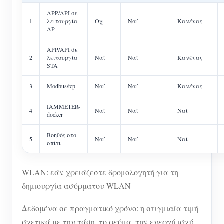
APP/API σε
1
λειτουργία
Οχι
Ναί
Κανένας
AP
APP/API σε
2
λειτουργία
Ναί
Ναί
Κανένας
STA
3
Modbus/tcp
Ναί
Ναί
Κανένας
IAMMETER-
4
Ναί
Ναί
Ναί
docker
Βοηθός στο
5
Ναί
Ναί
Ναί
σπίτι
WLAN: εάν χρειάζεστε δρομολογητή για τη
δημιουργία ασύρματου WLAN
Δεδομένα σε πραγματικό χρόνο: η στιγμιαία τιμή
σχετικά με την τάση, το ρεύμα, την ενεργή ισχύ,