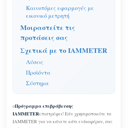
Σύστημα ελέγχου Φ/Β θερμαντήρα
Καινοτόμες εφαρμογές με
Εγγραφο
Προγραμματιστής
εικονικό μετρητή
Οικιακός αυτοματισμός
Εκπαιδευτικό βίντεο
Εξερευνώ
Επικοινωνία
Μοιραστείτε τις
Ενεργειακή Παρακολούθηση Εργοστασίων
FAQ
Πρόγραμμα επιβράβευσης
Σχετικά με εμάς
προτάσεις σας
Νέα
Σχετικά με το IAMMETER
Blogs
Λύσεις
Προϊόντα
Σύστημα
Πρόγραμμα επιβράβευσης
ο
IAMMETER
επιστρέφει! Εάν χρησιμοποιείτε το
IAMMETER για να κάνετε κάτι ενδιαφέρον, σας