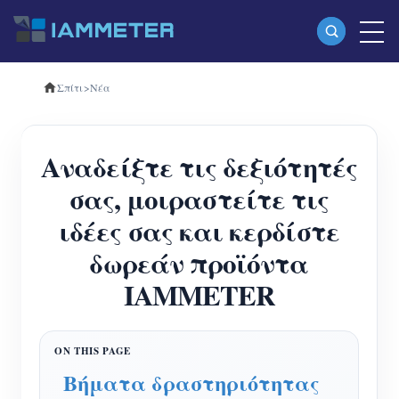
Σπίτι
>
Νέα
Προϊόντα
Μονοφασικός μετρητής ενέργειας Wi-Fi
Αναδείξτε τις δεξιότητές
(WEM3080)
σας, μοιραστείτε τις
Τριφασικός μετρητής ενέργειας Wi-Fi
ιδέες σας και κερδίστε
(WEM3080T)
δωρεάν προϊόντα
Τριφασικός μετρητής ενέργειας Wi-Fi
IAMMETER
(WEM3046T)
Τριφασικός μετρητής ενέργειας Wi-Fi
(WEM3050T)
Βήματα δραστηριότητας