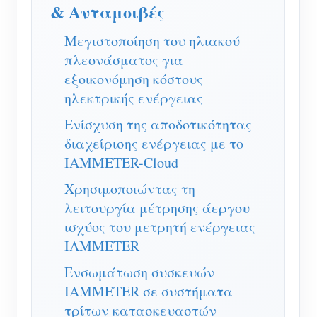
Ελεγκτής ισχύος WiFi
& Ανταμοιβές
IAMMETER Cloud Pro
Μεγιστοποίηση του ηλιακού
πλεονάσματος για
Υπηρεσία αυτο-φιλοξενίας
εξοικονόμηση κόστους
Φορτιστής EV
ηλεκτρικής ενέργειας
IAMMETER Simulator
Ενίσχυση της αποδοτικότητας
Εικονικός μετρητής
διαχείρισης ενέργειας με το
IAMMETER-Cloud
Σύστημα Πρόβλεψης και Προσομοίωσης
Χρησιμοποιώντας τη
Ενέργειας
λειτουργία μέτρησης άεργου
Εφαρμογές
ισχύος του μετρητή ενέργειας
IAMMETER
Επιτηρητής ενέργειας ηλιακού φωτοβολταϊκού
Κατάστημα
Ενσωμάτωση συσκευών
συστήματος
Πόροι
IAMMETER σε συστήματα
Παρακολούθηση Χρήσης Ηλεκτρικής Ενέργειας
τρίτων κατασκευαστών
Γρήγορη εκκίνηση προϊόντος
Κοινότητα