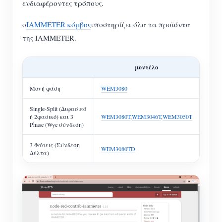
ενδιαφέροντες τρόπους.
Σύστημα ελέγχου Φ/Β θερμαντήρα
Εγγραφο
Προγραμματιστής
ο
IAMMETER κόμβος
υποστηρίζει όλα τα προϊόντα
Οικιακός αυτοματισμός
Εκπαιδευτικό βίντεο
Εξερευνώ
της IAMMETER.
Επικοινωνία
Ενεργειακή Παρακολούθηση Εργοστασίων
FAQ
Πρόγραμμα επιβράβευσης
Σχετικά με εμάς
μοντέλο
Νέα
Μονή φάση
WEM3080
Blogs
Single-Split (Διφασικό
ή 2φασικό) και 3
WEM3080T
,
WEM3046T
,
WEM3050T
Phase (Wye σύνδεση)
3 Φάσεις (Σύνδεση
WEM3080TD
Δέλτα)