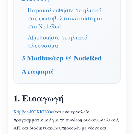
Ελεγκτής ισχύος WiFi
Παρακολουθήστε το ηλιακό
IAMMETER Cloud Pro
σας φωτοβολταϊκό σύστημα
Υπηρεσία αυτο-φιλοξενίας
στο NodeRed
Αξιοποιήστε το ηλιακό
Φορτιστής EV
πλεόνασμα
IAMMETER Simulator
3 Modbus/tcp @ NodeRed
Εικονικός μετρητής
Αναφορά
Σύστημα Πρόβλεψης και Προσομοίωσης
Ενέργειας
Εφαρμογές
1. Εισαγωγή
Επιτηρητής ενέργειας ηλιακού φωτοβολταϊκού
Κατάστημα
Κόμβος-ΚΟΚΚΙΝΟ
είναι ένα εργαλείο
συστήματος
Πόροι
προγραμματισμού για τη σύνδεση συσκευών υλικού,
API και διαδικτυακών υπηρεσιών με νέους και
Παρακολούθηση Χρήσης Ηλεκτρικής Ενέργειας
Γρήγορη εκκίνηση προϊόντος
Κοινότητα