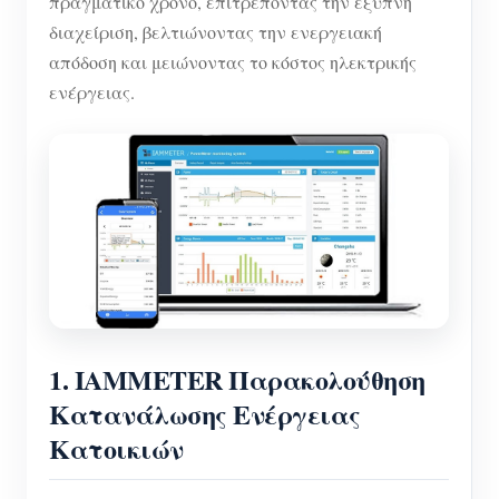
πραγματικό χρόνο, επιτρέποντας την έξυπνη
Σύστημα ελέγχου Φ/Β θερμαντήρα
διαχείριση, βελτιώνοντας την ενεργειακή
Εγγραφο
Προγραμματιστής
απόδοση και μειώνοντας το κόστος ηλεκτρικής
Οικιακός αυτοματισμός
Εκπαιδευτικό βίντεο
Εξερευνώ
Επικοινωνία
ενέργειας.
Ενεργειακή Παρακολούθηση Εργοστασίων
FAQ
Πρόγραμμα επιβράβευσης
Σχετικά με εμάς
Νέα
Blogs
1.
IAMMETER Παρακολούθηση
Κατανάλωσης Ενέργειας
Κατοικιών