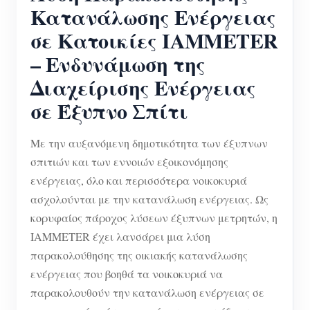
Ελεγκτής ισχύος WiFi
Κατανάλωσης Ενέργειας
IAMMETER Cloud Pro
σε Κατοικίες IAMMETER
– Ενδυνάμωση της
Υπηρεσία αυτο-φιλοξενίας
Διαχείρισης Ενέργειας
Φορτιστής EV
σε Έξυπνο Σπίτι
IAMMETER Simulator
Εικονικός μετρητής
Με την αυξανόμενη δημοτικότητα των έξυπνων
σπιτιών και των εννοιών εξοικονόμησης
Σύστημα Πρόβλεψης και Προσομοίωσης
ενέργειας, όλο και περισσότερα νοικοκυριά
Ενέργειας
ασχολούνται με την κατανάλωση ενέργειας. Ως
Εφαρμογές
κορυφαίος πάροχος λύσεων έξυπνων μετρητών, η
IAMMETER έχει λανσάρει μια λύση
Επιτηρητής ενέργειας ηλιακού φωτοβολταϊκού
Κατάστημα
παρακολούθησης της οικιακής κατανάλωσης
συστήματος
ενέργειας που βοηθά τα νοικοκυριά να
Πόροι
παρακολουθούν την κατανάλωση ενέργειας σε
Παρακολούθηση Χρήσης Ηλεκτρικής Ενέργειας
Γρήγορη εκκίνηση προϊόντος
Κοινότητα