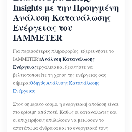
Ελεγκτής ισχύος WiFi
Insights με την Προηγμένη
IAMMETER Cloud Pro
Ανάλυση Κατανάλωσης
Ενέργειας του
Υπηρεσία αυτο-φιλοξενίας
IAMMETER
Φορτιστής EV
IAMMETER Simulator
Για περισσότερες πληροφορίες, εξερευνήστε το
Εικονικός μετρητής
Ανάλυση Κατανάλωσης
IAMMETER's
Ενέργειας
εργαλείο και ξεκινήστε να
Σύστημα Πρόβλεψης και Προσομοίωσης
βελτιστοποιείτε τη χρήση της ενέργειας σας
Ενέργειας
σήμερα:
Οδηγός Ανάλυσης Κατανάλωσης
Ενέργειας
Εφαρμογές
Στον σημερινό κόσμο, η ενεργειακή απόδοση είναι
Επιτηρητής ενέργειας ηλιακού φωτοβολταϊκού
Κατάστημα
πιο κρίσιμη από ποτέ. Καθώς οι καταναλωτές και
συστήματος
Πόροι
οι επιχειρήσεις επιδιώκουν να μειώσουν το
Παρακολούθηση Χρήσης Ηλεκτρικής Ενέργειας
αποτύπωμα άνθρακα και το ενεργειακό τους
Γρήγορη εκκίνηση προϊόντος
Κοινότητα