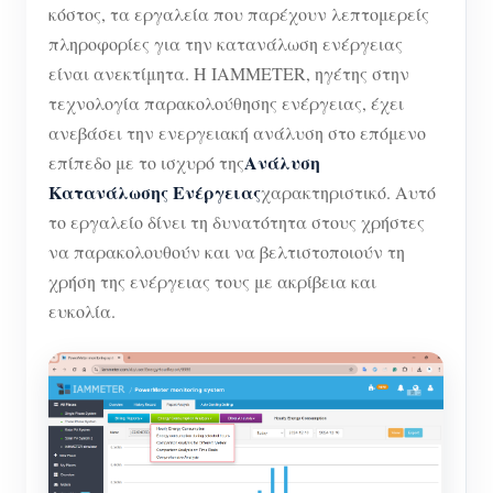
κόστος, τα εργαλεία που παρέχουν λεπτομερείς
Σύστημα ελέγχου Φ/Β θερμαντήρα
Εγγραφο
Προγραμματιστής
πληροφορίες για την κατανάλωση ενέργειας
Οικιακός αυτοματισμός
είναι ανεκτίμητα. Η IAMMETER, ηγέτης στην
Εκπαιδευτικό βίντεο
Εξερευνώ
Επικοινωνία
τεχνολογία παρακολούθησης ενέργειας, έχει
Ενεργειακή Παρακολούθηση Εργοστασίων
FAQ
Πρόγραμμα επιβράβευσης
Σχετικά με εμάς
ανεβάσει την ενεργειακή ανάλυση στο επόμενο
Νέα
Ανάλυση
επίπεδο με το ισχυρό της
Κατανάλωσης Ενέργειας
χαρακτηριστικό. Αυτό
Blogs
το εργαλείο δίνει τη δυνατότητα στους χρήστες
να παρακολουθούν και να βελτιστοποιούν τη
χρήση της ενέργειας τους με ακρίβεια και
ευκολία.