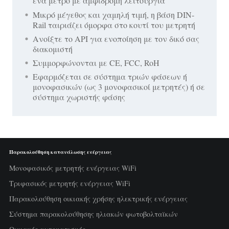
ένα μέτρο με αμφίδρομη λειτουργία
Μικρό μέγεθος και χαμηλή τιμή, η βάση DIN-
Rail ταιριάζει όμορφα στο κουτί του μετρητή
Ανοίξτε το API για ενοποίηση με τον δικό σας
διακομιστή
Συμμορφώνονται με CE, FCC, RoH
Εφαρμόζεται σε σύστημα τριών φάσεων ή
μονοφασικών (ως 3 μονοφασικοί μετρητές) ή σε
σύστημα χωριστής φάσης
Παρακολούθηση κατανάλωσης ενέργειας
Μονοφασικός μετρητής ενέργειας WiFi
Τριφασικός μετρητής ενέργειας WiFi
Παρακολούθηση οικιακής χρήσης ηλεκτρικής ενέργειας
Σύστημα παρακολούθησης ηλιακών φωτοβολταϊκών