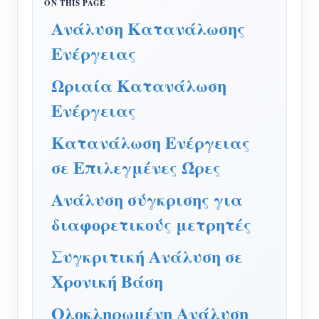
Ελεγκτής ισχύος WiFi
Ανάλυση Κατανάλωσης
IAMMETER Cloud Pro
Ενέργειας
Υπηρεσία αυτο-φιλοξενίας
Ωριαία Κατανάλωση
Φορτιστής EV
Ενέργειας
IAMMETER Simulator
Κατανάλωση Ενέργειας
Εικονικός μετρητής
σε Επιλεγμένες Ώρες
Σύστημα Πρόβλεψης και Προσομοίωσης
Ανάλυση σύγκρισης για
Ενέργειας
διαφορετικούς μετρητές
Εφαρμογές
Συγκριτική Ανάλυση σε
Επιτηρητής ενέργειας ηλιακού φωτοβολταϊκού
Κατάστημα
Χρονική Βάση
συστήματος
Πόροι
Ολοκληρωμένη Ανάλυση
Παρακολούθηση Χρήσης Ηλεκτρικής Ενέργειας
Γρήγορη εκκίνηση προϊόντος
Κοινότητα