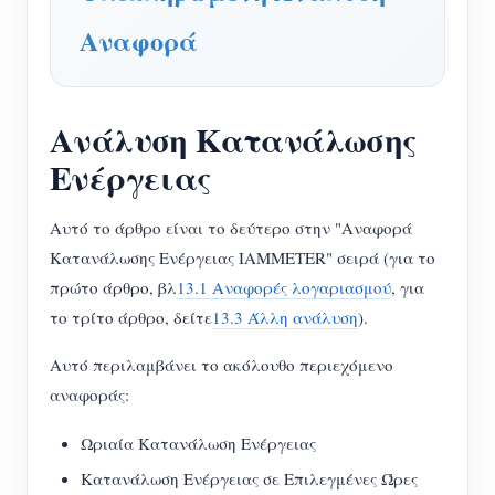
Σύστημα ελέγχου Φ/Β θερμαντήρα
Αναφορά
Εγγραφο
Προγραμματιστής
Οικιακός αυτοματισμός
Εκπαιδευτικό βίντεο
Εξερευνώ
Επικοινωνία
Ενεργειακή Παρακολούθηση Εργοστασίων
FAQ
Πρόγραμμα επιβράβευσης
Ανάλυση Κατανάλωσης
Σχετικά με εμάς
Νέα
Ενέργειας
Blogs
Αυτό το άρθρο είναι το δεύτερο στην "Αναφορά
Κατανάλωσης Ενέργειας IAMMETER" σειρά (για το
πρώτο άρθρο, βλ
13.1 Αναφορές λογαριασμού
, για
το τρίτο άρθρο, δείτε
13.3 Άλλη ανάλυση
).
Αυτό περιλαμβάνει το ακόλουθο περιεχόμενο
αναφοράς:
Ωριαία Κατανάλωση Ενέργειας
Κατανάλωση Ενέργειας σε Επιλεγμένες Ώρες