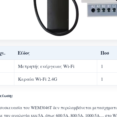
χι.
Είδος
Ποσ
Μετρητής ενέργειας Wi-Fi
1
Κεραία Wi-Fi 2.4G
1
είωση:
 συσκευασία του WEM3046T δεν περιλαμβάνεται μετασχηματιστ
ε την αναλογία xxx:5A, όπως 600:5A, 800:5A, 1000:5A..., στο