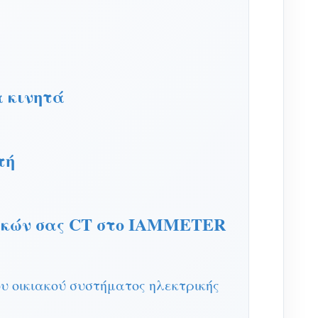
α κινητά
τή
δικών σας CT στο IAMMETER
υ οικιακού συστήματος ηλεκτρικής