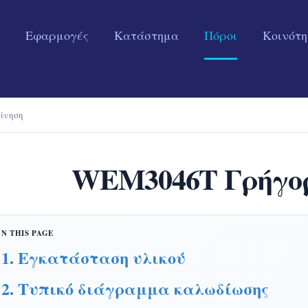
Εφαρμογές
Κατάστημα
Πόροι
Κοινότ
ίνηση
WEM3046T Γρήγορ
1. Εγκατάσταση υλικού
2. Τυπικό διάγραμμα καλωδίωσης