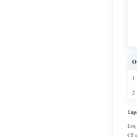
Ο
1
2
Σημ
Στη
CT μ