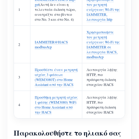
get
(Αυτή δεν είναι η
τον μετρητή
1
τελευταία έκδοση τώρα,
ενέργειας Wi-Fi της
ανατρέξτε στο βίντεο
IAMMETER,
στο Νο. 3 και στο Νο. 4)
λειτουργία http
Χρησιμοποιήστε
τον μετρητή
IAMMETER@HACS
ενέργειας Wi-Fi της
2
modbus/tcp
IAMMETER σε
λειτουργία HACS,
modbus/tcp
Προσθέστε έναν μετρητή
Λειτουργία λήψης
ισχύος 3 φάσεων
HTTP, πιο
3
(WEM3080T) στο Home
πρόσφατη έκδοση
Assistant από την HACS
στοιχείου HACS
Προσθήκη μετρητή ισχύος
Λειτουργία λήψης
1 φάσης (WEM3080) WiFi
HTTP, πιο
4
στο Home Assistant από
πρόσφατη έκδοση
την HACS
στοιχείου HACS
Παρακολουθήστε το ηλιακό σας