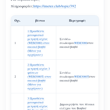
πληροφορίες:
https://imeter.club/topic/392
Οχι.
βίντεο
Περιγραφές
1 Προσθέστε
μονοφασικό
μετρητή ισχύος
Συνδέω-
1
(WEM3080) στον
συωδεομαι
WEM3080
στον
οικιακό βοηθό
οικιακό βοηθό
(Μόνο για
αρχάριους)
2 Προσθέστε
μετρητή ισχύος 3
φάσεων
Συνδέω-
2
(WEM3080T) στον
συωδεομαι
WEM3080T
στον
οικιακό βοηθό
οικιακό βοηθό
(Μόνο για
αρχάριους)
3 Προσθέστε
μονοφασικό
Δημιουργήστε τον πίνακα
μετρητή ισχύος
ελέγχου του Βοηθού