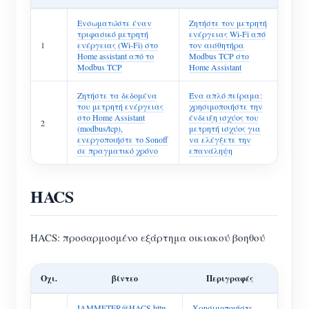
Ενσωματώστε έναν
Ζητήστε τον μετρητή
τριφασικό μετρητή
ενέργειας Wi-Fi από
1
ενέργειας (Wi-Fi) στο
τον αισθητήρα
Home assistant από το
Modbus TCP στο
Modbus TCP
Home Assistant
Ζητήστε τα δεδομένα
Ένα απλό πείραμα:
του μετρητή ενέργειας
χρησιμοποιήστε την
στο Home Assistant
ένδειξη ισχύος του
2
(modbus/tcp),
μετρητή ισχύος για
ενεργοποιήστε το Sonoff
να ελέγξετε την
σε πραγματικό χρόνο
επανάληψη
HACS
HACS: προσαρμοσμένο εξάρτημα οικιακού βοηθού
Οχι.
βίντεο
Περιγραφές
IAMMETER@HACS http-
Χρησιμοποιήστε