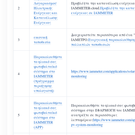
Λογαριασμού
Προβλέψτε την κατανάλωση ενέργεια
2
Ηλεκτρικής
IAMMETER-cloud.
Προβλέψτε την κατ
Ενέργειας και
ενέργειας σε IAMMETER
Κατανάλωσης
Ενέργειας
Διαχειριστείτε περισσότερα από ένα "
εικονική
3
ΙΑΜΕΤΡΟ.
Ενεργειακή παρακολούθηση
τοποθεσία
πολλαπλών τοποθεσιών
Παρακολουθήστε
το ηλιακό σας
φωτοβολταϊκό
σύστημα στο
https://www.iammeter.com/applications/sola
4
IAMMETER
monitoring
(πρόγραμμα
περιήγησης
υπολογιστή)
Παρακολουθήστε
Παρακολουθήστε το ηλιακό σας φωτοβ
το ηλιακό σας
σύστημα στην ΕΦΑΡΜΟΓΗ του IAMME
φωτοβολταϊκό
5
ανατρέξτε σε περισσότερες
σύστημα στο
λεπτομέρειες
https://www.iammeter.com/app
IAMMETER
pv-system-monitoring
(APP)