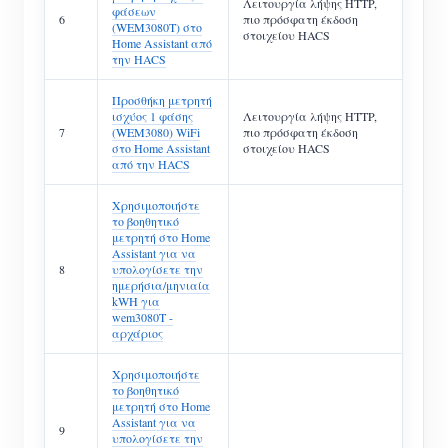
Λειτουργία λήψης HTTP,
φάσεων
6
πιο πρόσφατη έκδοση
(WEM3080T) στο
στοιχείου HACS
Home Assistant από
την HACS
Προσθήκη μετρητή
ισχύος 1 φάσης
Λειτουργία λήψης HTTP,
7
(WEM3080) WiFi
πιο πρόσφατη έκδοση
στο Home Assistant
στοιχείου HACS
από την HACS
Χρησιμοποιήστε
το βοηθητικό
μετρητή στο Home
Assistant για να
8
υπολογίσετε την
ημερήσια/μηνιαία
kWH για
wem3080T -
αρχάριος
Χρησιμοποιήστε
το βοηθητικό
μετρητή στο Home
Assistant για να
9
υπολογίσετε την