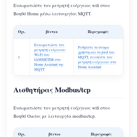
Ενσωματώστε τον μετρητή ενέργειας wifi στον
Βοηθό Home μέσω λειτουργίας MQTT.
Οχι.
βίντεο
Περιγραφές
Ενσωματώστε τον
Ρυθμίστε το όνομα
μετρητή ενέργειας
χρήστη και το pwd του
Wi-Fi του
1
MQTT, συνδέστε τον
IAMMETER στο
μετρητή ενέργειας στο
Home Assistant της
Home Assistant
MQTT
Αισθητήρας Modbus/tcp
Ενσωματώστε τον μετρητή ενέργειας wifi στον
Βοηθό Οικίας με λειτουργία modbus/tcp.
Οχι.
βίντεο
Περιγραφές