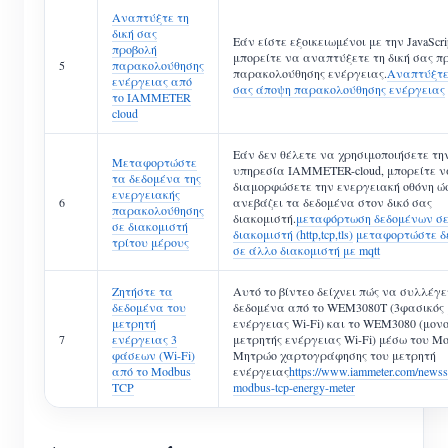
Αναπτύξτε τη
δική σας
Εάν είστε εξοικειωμένοι με την JavaScri
προβολή
μπορείτε να αναπτύξετε τη δική σας π
5
παρακολούθησης
παρακολούθησης ενέργειας.
Αναπτύξτε 
ενέργειας από
σας άποψη παρακολούθησης ενέργειας
το IAMMETER
cloud
Εάν δεν θέλετε να χρησιμοποιήσετε τη
Μεταφορτώστε
υπηρεσία IAMMETER-cloud, μπορείτε ν
τα δεδομένα της
διαμορφώσετε την ενεργειακή οθόνη ώ
ενεργειακής
6
ανεβάζει τα δεδομένα στον δικό σας
παρακολούθησης
διακομιστή.
μεταφόρτωση δεδομένων σ
σε διακομιστή
διακομιστή (http,tcp,tls)
μεταφορτώστε δ
τρίτου μέρους
σε άλλο διακομιστή με mqtt
Ζητήστε τα
Αυτό το βίντεο δείχνει πώς να συλλέγε
δεδομένα του
δεδομένα από το WEM3080T (3φασικός 
μετρητή
ενέργειας Wi-Fi) και το WEM3080 (μον
7
ενέργειας 3
μετρητής ενέργειας Wi-Fi) μέσω του Mod
φάσεων (Wi-Fi)
Μητρώο χαρτογράφησης του μετρητή
από το Modbus
ενέργειας
https://www.iammeter.com/news
TCP
modbus-tcp-energy-meter