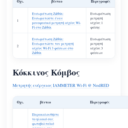
Οχι.
βίντεο
Περιγραφές
Ενσωμάτωση Zabbix:
Ενσωμάτωση
Ενσωματώστε έναν
μετρητή
1
μονοφασικό μετρητή ισχύος Wi-
ισχύος 1
Fi στο Zabbix
φάσης
Ενσωμάτωση Zabbix:
Ενσωμάτωση
Ενσωματώστε τον μετρητή
μετρητή
2
ισχύος Wi-Fi 3 φάσεων στο
ισχύος 3
Zabbix
φάσεων
Κόκκινος Κόμβος
Μετρητής ενέργειας IAMMETER Wi-Fi @ NodRED
Οχι.
βίντεο
Περιγραφές
Παρακολουθήστε
το ηλιακό σας
φωτοβολταϊκό