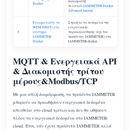
διακομιστή
Docker
πελατών.
IAMMETER-Docker
Advanced tutorial
Ενσωματώστε το
Σπρώξτε τα δεδομένα της
WEM3080(T) στο
ενεργειακής
3
σύστημα
παρακολούθησης (όχι του
IAMMETER
προϊόντος IAMMETER) στο
Docker
IAMMETER-docker.
MQTT & Ενεργειακά API
& Διακομιστής τρίτου
μέρους&Modbus/TCP
Με μια απλή διαμόρφωση, τα προϊόντα IAMMETER
μπορούν να προωθήσουν ενεργειακά δεδομένα
απευθείας στο cloud τρίτων και δεν θα ωθήσουν
πλέον τα ενεργειακά δεδομένα στο IAMMETER-
cloud. Έτσι, εάν έχετε προϊόντα IAMMETER αλλά