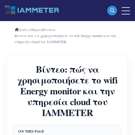
Σπίτι
>
Πόροι
>
Βίντεο
>
Προϊόντα
Βίντεο: πώς να χρησιμοποιήσετε το wifi Energy monitor και την
υπηρεσία cloud του IAMMETER
Μονοφασικός μετρητής ενέργειας Wi-Fi
(WEM3080)
Βίντεο: πώς να
Τριφασικός μετρητής ενέργειας Wi-Fi
χρησιμοποιήσετε το wifi
(WEM3080T)
Energy monitor και την
Τριφασικός μετρητής ενέργειας Wi-Fi
υπηρεσία cloud του
(WEM3046T)
IAMMETER
Τριφασικός μετρητής ενέργειας Wi-Fi
(WEM3050T)