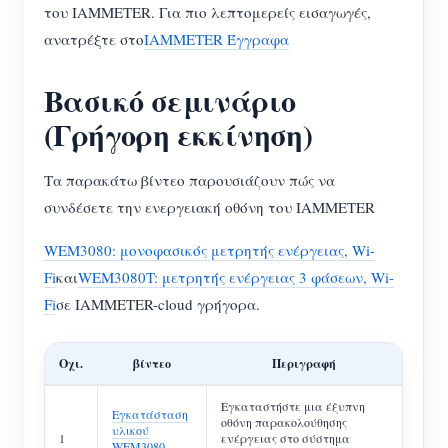
του IAMMETER. Για πιο λεπτομερείς εισαγωγές,
ανατρέξτε στο
IAMMETER Έγγραφα
Βασικό σεμινάριο
(Γρήγορη εκκίνηση)
Τα παρακάτω βίντεο παρουσιάζουν πώς να
συνδέσετε την ενεργειακή οθόνη του IAMMETER
WEM3080: μονοφασικός μετρητής ενέργειας, Wi-
Fi
και
WEM3080T: μετρητής ενέργειας 3 φάσεων, Wi-
Fi
σε IAMMETER-cloud γρήγορα.
Οχι.
βίντεο
Περιγραφή
Εγκαταστήστε μια έξυπνη
Εγκατάσταση
οθόνη παρακολούθησης
υλικού
1
ενέργειας στο σύστημα
WEM3080