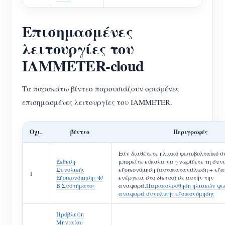
Επισημασμένες
λειτουργίες του
IAMMETER-cloud
Τα παρακάτω βίντεο παρουσιάζουν ορισμένες
επισημασμένες λειτουργίες του IAMMETER.
Οχι.
βίντεο
Περιγραφές
Εάν διαθέτετε ηλιακό φωτοβολταϊκό σ
Έκθεση
μπορείτε εύκολα να γνωρίζετε τη συνο
Συνολικής
εξοικονόμηση (αυτοκατανάλωση + εξ
1
Εξοικονόμησης Φ/
ενέργεια στο δίκτυο) σε αυτήν την
Β Συστήματος
αναφορά.
Παρακολούθηση ηλιακών φω
αναφορά συνολικής εξοικονόμησης
Πρόβλεψη
Μηνιαίου