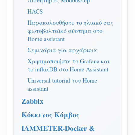
Αισθητήρας Modbus/tcp
Σύστημα ελέγχου Φ/Β θερμαντήρα
Εγγραφο
Προγραμματιστής
HACS
Οικιακός αυτοματισμός
Εκπαιδευτικό βίντεο
Παρακολουθήστε το ηλιακό σας
Εξερευνώ
Επικοινωνία
φωτοβολταϊκό σύστημα στο
Ενεργειακή Παρακολούθηση Εργοστασίων
FAQ
Πρόγραμμα επιβράβευσης
Σχετικά με εμάς
Home assistant
Νέα
Σεμινάρια για αρχάριους
Blogs
Χρησιμοποιήστε το Grafana και
το influxDB στο Home Assistant
Universal tutorial του Home
assistant
Zabbix
Κόκκινος Κόμβος
IAMMETER-Docker &