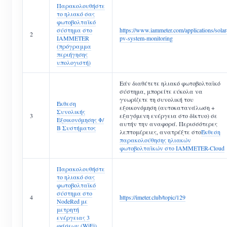
Παρακολουθήστε
το ηλιακό σας
φωτοβολταϊκό
σύστημα στο
https://www.iammeter.com/applications/solar
2
IAMMETER
pv-system-monitoring
(πρόγραμμα
περιήγησης
υπολογιστή)
Εάν διαθέτετε ηλιακό φωτοβολταϊκό
σύστημα, μπορείτε εύκολα να
γνωρίζετε τη συνολική του
Έκθεση
εξοικονόμηση (αυτοκατανάλωση +
Συνολικής
3
εξαγόμενη ενέργεια στο δίκτυο) σε
Εξοικονόμησης Φ/
αυτήν την αναφορά. Περισσότερες
Β Συστήματος
λεπτομέρειες, ανατρέξτε στο
Έκθεση
παρακολούθησης ηλιακών
φωτοβολταϊκών στο IAMMETER-Cloud
Παρακολουθήστε
το ηλιακό σας
φωτοβολταϊκό
σύστημα στο
4
https://imeter.club/topic/129
NodeRed με
μετρητή
ενέργειας 3
φάσεων (WiFi)