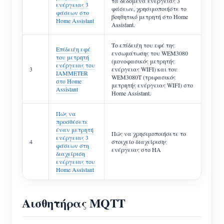
τα δεδομένα ενέργειας 3
ενέργειας 3
φάσεων, χρησιμοποιήστε το
φάσεων στο
βοηθητικό μετρητή στο Home
Home Assistant
Assistant.
Το επίδειξη του εφέ της
Επίδειξη εφέ
ενσωμάτωσης του WEM3080
του μετρητή
(μονοφασικός μετρητής
ενέργειας του
3
ενέργειας WIFI) και του
IAMMETER
WEM3080T (τριφασικός
στο Home
μετρητής ενέργειας WIFI) στο
Assistant
Home Assistant.
Πώς να
προσθέσετε
έναν μετρητή
Πώς να χρησιμοποιήσετε το
ενέργειας 3
4
στοιχείο διαχείρισης
φάσεων στη
ενέργειας στο HA
διαχείριση
ενέργειας του
Home Assistant
Αισθητήρας MQTT