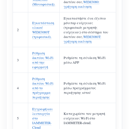
δικτύου σας.
WEM3080:
(Μονοφασική).
γρήγορη εκκίνηση
Εγκαταστήστε ένα έξυπνο
Εγκατάσταση
μόνιτορ ενέργειας
υλικού
(τριφασικός μετρητής
2
WEM3080T
ενέργειας) στο σύστημα του
(τριφασικό).
δικτύου σας.
WEM3080T:
γρήγορη εκκίνηση
Ρύθμιση
δικτύου Wi-Fi
Ρυθμίστε τη σύνδεση Wi-Fi
3
από την
μέσω APP
εφαρμογή
Ρύθμιση
δικτύου Wi-Fi
Ρυθμίστε τη σύνδεση Wi-Fi
4
από το
μέσω προγράμματος
πρόγραμμα
περιήγησης ιστού
περιήγησης
Εγγραφή και
λειτουργία
Καταχωρίστε τον μετρητή
5
στο
ενέργειας Wi-Fi στο
IAMMETER-
IAMMETER-cloud.
Cloud