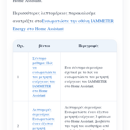
Home Assistant.
Περισσότερες λεπτομέρειες παρακαλούμε
ανατρέξτε στο
Ενσωματώστε την οθόνη IAMMETER
Energy στο Home Assistant
Οχι.
βίντεο
Περιγραφές
Σύντομο
μάθημα: Πώς
να
Ένα σύντομο σεμινάριο
ενσωματώσετε
σχετικά με το πώς να
1
τον μετρητή
ενσωματώσετε τον μετρητή
ενέργειας του
ενέργειας του IAMMETER
IAMMETER
στο Home Assistant.
στο Home
Assistant
Λεπτομερές σεμινάριο:
Λεπτομερές
Ενσωματώστε έναν έξυπνο
σεμινάριο:
μετρητή ενέργειας 3 φάσεων
Ενσωματώστε
στο Home Assistant. Διαβάστε
έναν έξυπνο
2
την τιμή του αισθητήρα από
μετρητή