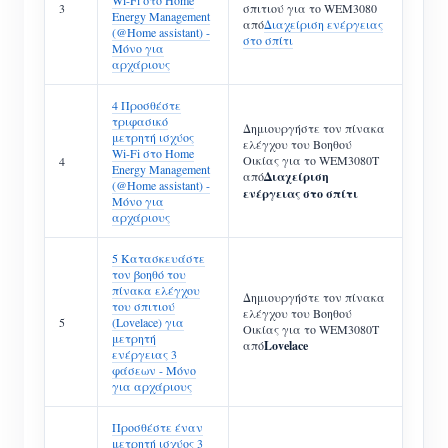
Wi-Fi στο Home
3
σπιτιού για το WEM3080
Energy Management
από
Διαχείριση ενέργειας
(@Home assistant) -
στο σπίτι
Μόνο για
αρχάριους
4 Προσθέστε
τριφασικό
Δημιουργήστε τον πίνακα
μετρητή ισχύος
ελέγχου του Βοηθού
Wi-Fi στο Home
Οικίας για το WEM3080T
4
Energy Management
από
Διαχείριση
(@Home assistant) -
ενέργειας στο σπίτι
Μόνο για
αρχάριους
5 Κατασκευάστε
τον βοηθό του
πίνακα ελέγχου
Δημιουργήστε τον πίνακα
του σπιτιού
ελέγχου του Βοηθού
5
(Lovelace) για
Οικίας για το WEM3080T
μετρητή
από
Lovelace
ενέργειας 3
φάσεων - Μόνο
για αρχάριους
Προσθέστε έναν
μετρητή ισχύος 3