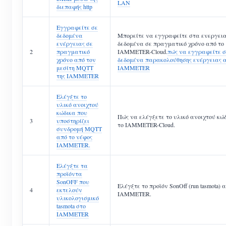
LAN
διεπαφής http
Εγγραφείτε σε
δεδομένα
Μπορείτε να εγγραφείτε στα ενεργει
ενέργειας σε
δεδομένα σε πραγματικό χρόνο από το
2
πραγματικό
IAMMETER-Cloud.
πώς να εγγραφείτε 
χρόνο από τον
δεδομένα παρακολούθησης ενέργειας α
μεσίτη MQTT
IAMMETER
της IAMMETER
Ελέγξτε το
υλικό ανοιχτού
κώδικα που
Πώς να ελέγξετε το υλικό ανοιχτού κώ
3
υποστηρίζει
το IAMMETER-Cloud.
συνδρομή MQTT
από το νέφος
IAMMETER.
Ελέγξτε τα
προϊόντα
SonOFF που
Ελέγξτε το προϊόν SonOff (run tasmota) 
4
εκτελούν
IAMMETER.
υλικολογισμικό
tasmota στο
IAMMETER