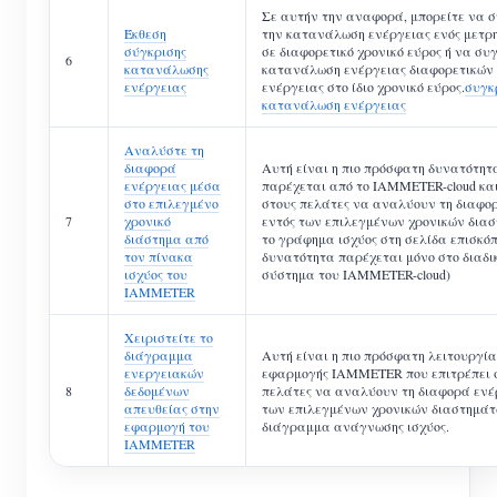
Σε αυτήν την αναφορά, μπορείτε να 
Έκθεση
την κατανάλωση ενέργειας ενός μετρ
σύγκρισης
σε διαφορετικό χρονικό εύρος ή να συ
6
κατανάλωσης
κατανάλωση ενέργειας διαφορετικών
ενέργειας
ενέργειας στο ίδιο χρονικό εύρος.
συγκ
κατανάλωση ενέργειας
Αναλύστε τη
διαφορά
Αυτή είναι η πιο πρόσφατη δυνατότητ
ενέργειας μέσα
παρέχεται από το IAMMETER-cloud και
στο επιλεγμένο
στους πελάτες να αναλύουν τη διαφο
7
χρονικό
εντός των επιλεγμένων χρονικών δια
διάστημα από
το γράφημα ισχύος στη σελίδα επισκόπ
τον πίνακα
δυνατότητα παρέχεται μόνο στο διαδι
ισχύος του
σύστημα του IAMMETER-cloud)
IAMMETER
Χειριστείτε το
διάγραμμα
Αυτή είναι η πιο πρόσφατη λειτουργία
ενεργειακών
εφαρμογής IAMMETER που επιτρέπει 
8
δεδομένων
πελάτες να αναλύουν τη διαφορά ενέ
απευθείας στην
των επιλεγμένων χρονικών διαστημάτ
εφαρμογή του
διάγραμμα ανάγνωσης ισχύος.
IAMMETER