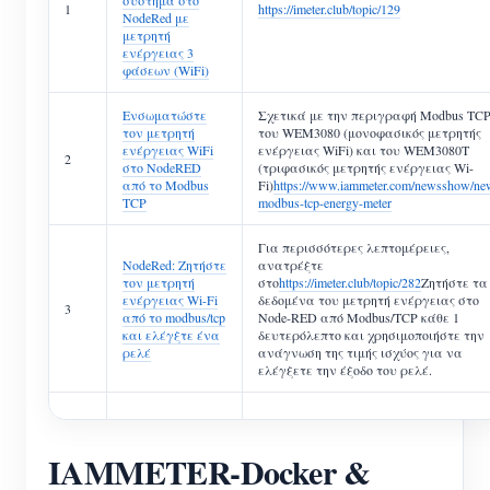
σύστημα στο
1
https://imeter.club/topic/129
NodeRed με
μετρητή
ενέργειας 3
φάσεων (WiFi)
Ενσωματώστε
Σχετικά με την περιγραφή Modbus TC
τον μετρητή
του WEM3080 (μονοφασικός μετρητής
ενέργειας WiFi
ενέργειας WiFi) και του WEM3080T
2
στο NodeRED
(τριφασικός μετρητής ενέργειας Wi-
από το Modbus
Fi)
https://www.iammeter.com/newsshow/ne
TCP
modbus-tcp-energy-meter
Για περισσότερες λεπτομέρειες,
NodeRed: Ζητήστε
ανατρέξτε
τον μετρητή
στο
https://imeter.club/topic/282
Ζητήστε τα
ενέργειας Wi-Fi
δεδομένα του μετρητή ενέργειας στο
3
από το modbus/tcp
Node-RED από Modbus/TCP κάθε 1
και ελέγξτε ένα
δευτερόλεπτο και χρησιμοποιήστε την
ρελέ
ανάγνωση της τιμής ισχύος για να
ελέγξετε την έξοδο του ρελέ.
IAMMETER-Docker &