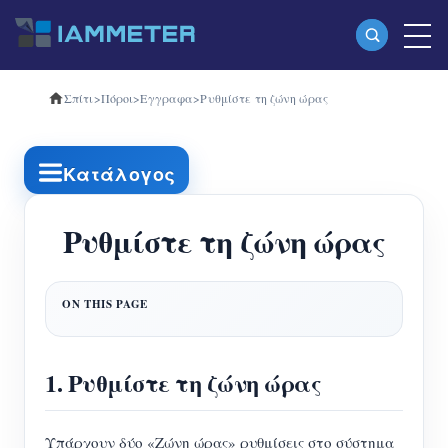
Σπίτι
>
Πόροι
>
Εγγραφα
>
Ρυθμίστε τη ζώνη ώρας
Προϊόντα
Μονοφασικός μετρητής ενέργειας Wi-Fi
Κατάλογος
(WEM3080)
Τριφασικός μετρητής ενέργειας Wi-Fi
Ρυθμίστε τη ζώνη ώρας
(WEM3080T)
Τριφασικός μετρητής ενέργειας Wi-Fi
(WEM3046T)
1. Ρυθμίστε τη ζώνη ώρας
Τριφασικός μετρητής ενέργειας Wi-Fi
(WEM3050T)
Υπάρχουν δύο «Ζώνη ώρας» ρυθμίσεις στο σύστημα