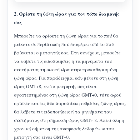
Σύστημα ελέγχου Φ/Β θερμαντήρα
Εγγραφο
Προγραμματιστής
2. Ορίστε τη ζώνη ώρας για τον τόπο διαμονής
Οικιακός αυτοματισμός
Εκπαιδευτικό βίντεο
σας
Εξερευνώ
Επικοινωνία
Ενεργειακή Παρακολούθηση Εργοστασίων
FAQ
Πρόγραμμα επιβράβευσης
Μπορείτε να ορίσετε τη ζώνη ώρας για το πού θα
Σχετικά με εμάς
μείνετε σε περίπτωση που διαφέρει από το πού
Νέα
βρίσκεται ο μετρητής σας. Στη συνέχεια, μπορείτε
Blogs
να λάβετε τις ειδοποιήσεις ή τα μηνύματα του
συστήματος τη σωστή ώρα στην προκαθορισμένη
ζώνη ώρας. Για παράδειγμα, εάν μένετε στη ζώνη
ώρας GMT+8, ενώ ο μετρητής σας είναι
εγκατεστημένος στη ζώνη ώρας GMT+0, τότε αφού
ορίσετε και τις δύο παραπάνω ρυθμίσεις ζώνης ώρας,
θα λάβετε τις ειδοποιήσεις ή τα μηνύματα του
συστήματος στη σήμανση ώρας GMT+ 8. Αλλά όλη η
χρονική σήμανση της αναφοράς δεδομένων του
μετρητή σας είναι GMT+0.