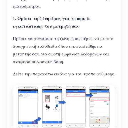
Ελεγκτής ισχύος WiFi
ιμπερόμετρου.
IAMMETER Cloud Pro
1. Ορίστε τη ζώνη ώρας για το σημείο
Υπηρεσία αυτο-φιλοξενίας
εγκατάστασης του μετρητή σας
Φορτιστής EV
Πρέπει να ρυθμίσετε τη ζώνη ώρας σύμφωνα με την
IAMMETER Simulator
πραγματική τοποθεσία όπου εγκαταστάθηκε ο
μετρητής σας, για σωστή εμφάνιση δεδομένων και
Εικονικός μετρητής
αναφορά σε χρονική βάση.
Σύστημα Πρόβλεψης και Προσομοίωσης
Δείτε την παρακάτω εικόνα για τον τρόπο ρύθμισης.
Ενέργειας
Εφαρμογές
Επιτηρητής ενέργειας ηλιακού φωτοβολταϊκού
Κατάστημα
συστήματος
Πόροι
Παρακολούθηση Χρήσης Ηλεκτρικής Ενέργειας
Γρήγορη εκκίνηση προϊόντος
Κοινότητα