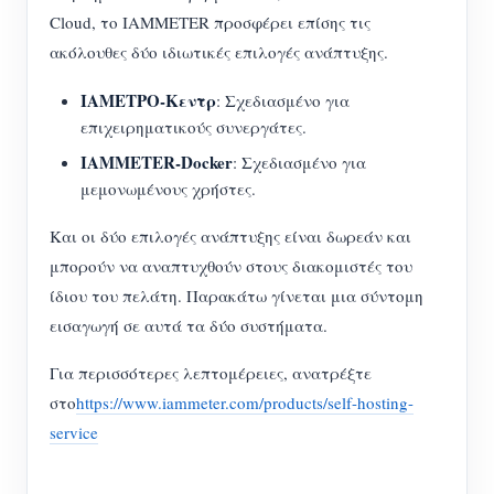
Ελεγκτής ισχύος WiFi
Cloud, το IAMMETER προσφέρει επίσης τις
IAMMETER Cloud Pro
ακόλουθες δύο ιδιωτικές επιλογές ανάπτυξης.
Υπηρεσία αυτο-φιλοξενίας
ΙΑΜΕΤΡΟ-Κεντρ
: Σχεδιασμένο για
επιχειρηματικούς συνεργάτες.
Φορτιστής EV
IAMMETER-Docker
: Σχεδιασμένο για
IAMMETER Simulator
μεμονωμένους χρήστες.
Εικονικός μετρητής
Και οι δύο επιλογές ανάπτυξης είναι δωρεάν και
Σύστημα Πρόβλεψης και Προσομοίωσης
μπορούν να αναπτυχθούν στους διακομιστές του
ίδιου του πελάτη. Παρακάτω γίνεται μια σύντομη
Ενέργειας
εισαγωγή σε αυτά τα δύο συστήματα.
Εφαρμογές
Για περισσότερες λεπτομέρειες, ανατρέξτε
Επιτηρητής ενέργειας ηλιακού φωτοβολταϊκού
Κατάστημα
στο
https://www.iammeter.com/products/self-hosting-
service
συστήματος
Πόροι
Παρακολούθηση Χρήσης Ηλεκτρικής Ενέργειας
Γρήγορη εκκίνηση προϊόντος
Κοινότητα