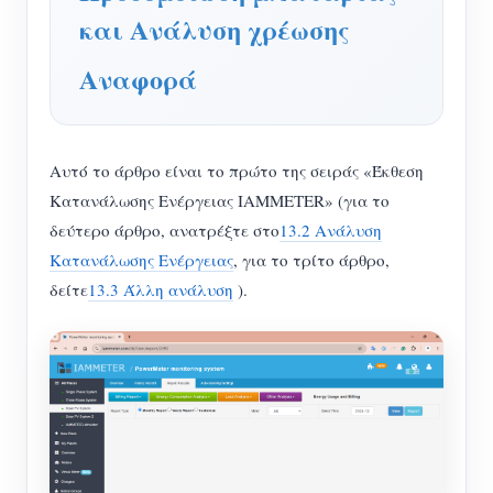
και Ανάλυση χρέωσης
Σύστημα ελέγχου Φ/Β θερμαντήρα
Εγγραφο
Προγραμματιστής
Οικιακός αυτοματισμός
Αναφορά
Εκπαιδευτικό βίντεο
Εξερευνώ
Επικοινωνία
Ενεργειακή Παρακολούθηση Εργοστασίων
FAQ
Πρόγραμμα επιβράβευσης
Σχετικά με εμάς
Νέα
Αυτό το άρθρο είναι το πρώτο της σειράς «Έκθεση
Blogs
Κατανάλωσης Ενέργειας IAMMETER» (για το
δεύτερο άρθρο, ανατρέξτε στο
13.2 Ανάλυση
Κατανάλωσης Ενέργειας
, για το τρίτο άρθρο,
δείτε
13.3 Άλλη ανάλυση
).