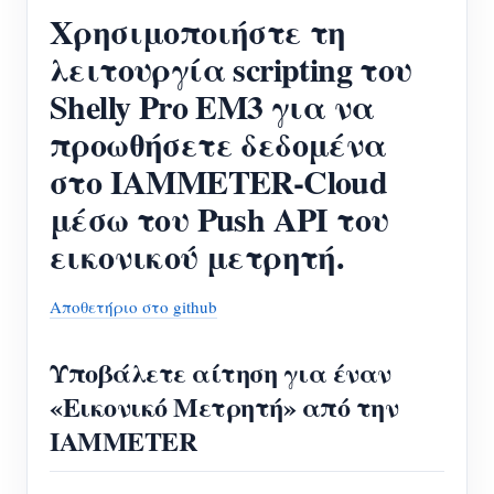
Ελεγκτής ισχύος WiFi
Χρησιμοποιήστε τη
IAMMETER Cloud Pro
λειτουργία scripting του
Υπηρεσία αυτο-φιλοξενίας
Shelly Pro EM3 για να
προωθήσετε δεδομένα
Φορτιστής EV
στο IAMMETER-Cloud
IAMMETER Simulator
μέσω του Push API του
Εικονικός μετρητής
εικονικού μετρητή.
Σύστημα Πρόβλεψης και Προσομοίωσης
Ενέργειας
Αποθετήριο στο github
Εφαρμογές
Υποβάλετε αίτηση για έναν
Επιτηρητής ενέργειας ηλιακού φωτοβολταϊκού
Κατάστημα
«Εικονικό Μετρητή» από την
IAMMETER
συστήματος
Πόροι
Παρακολούθηση Χρήσης Ηλεκτρικής Ενέργειας
Γρήγορη εκκίνηση προϊόντος
Κοινότητα