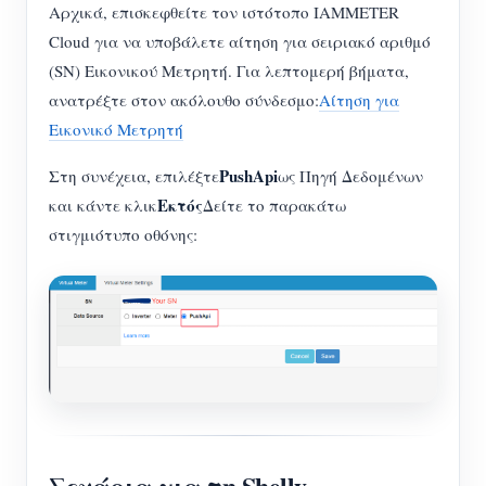
Αρχικά, επισκεφθείτε τον ιστότοπο IAMMETER
Σύστημα ελέγχου Φ/Β θερμαντήρα
Εγγραφο
Προγραμματιστής
Cloud για να υποβάλετε αίτηση για σειριακό αριθμό
Οικιακός αυτοματισμός
(SN) Εικονικού Μετρητή. Για λεπτομερή βήματα,
Εκπαιδευτικό βίντεο
Εξερευνώ
Επικοινωνία
ανατρέξτε στον ακόλουθο σύνδεσμο:
Αίτηση για
Ενεργειακή Παρακολούθηση Εργοστασίων
FAQ
Πρόγραμμα επιβράβευσης
Εικονικό Μετρητή
Σχετικά με εμάς
Νέα
PushApi
Στη συνέχεια, επιλέξτε
ως Πηγή Δεδομένων
Blogs
Εκτός
και κάντε κλικ
Δείτε το παρακάτω
στιγμιότυπο οθόνης:
Σενάρια για τη Shelly