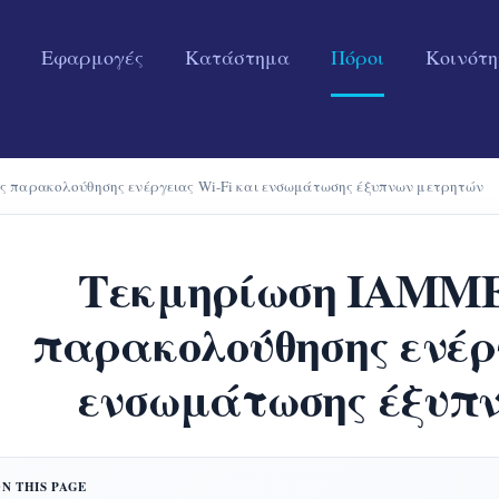
Εφαρμογές
Κατάστημα
Πόροι
Κοινότ
 παρακολούθησης ενέργειας Wi-Fi και ενσωμάτωσης έξυπνων μετρητών
Τεκμηρίωση IAMME
παρακολούθησης ενέργ
ενσωμάτωσης έξυπ