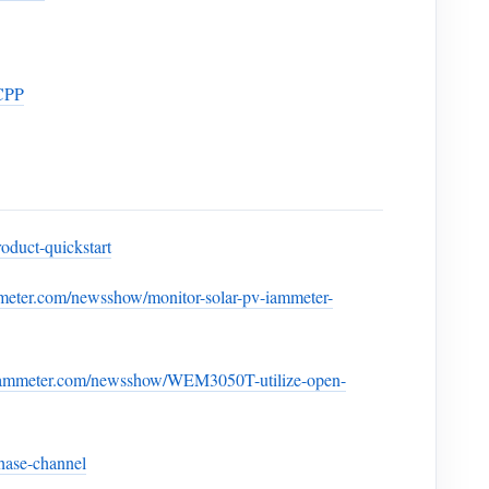
CPP
oduct-quickstart
meter.com/newsshow/monitor-solar-pv-iammeter-
iammeter.com/newsshow/WEM3050T-utilize-open-
hase-channel