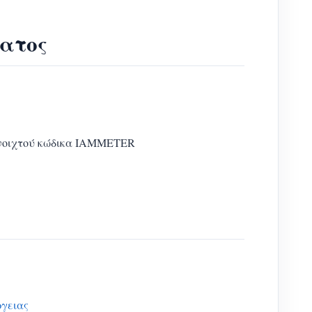
ματος
ανοιχτού κώδικα IAMMETER
ργειας