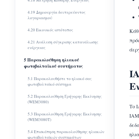
4.18 Μέτρηση Καθαρής Ενέργειας
4.19 Δημιουργία δευτερεύοντος
λογαριασμού
4.20 Εικονικός ιστότοπος
Κάθ
πρό
4.21 Ανάλυση σύγκρισης κατανάλωσης
ενέργειας
άερ
5 Παρακολούθηση ηλιακού
φωτοβολταϊκού συστήματος
I
5.1 Παρακολουθήστε το ηλιακό σας
Ε
φωτοβολταϊκό σύστημα
5.2 Παρακολούθηση Γρήγορης Εκκίνησης
(WEM3080)
Το 
5.3 Παρακολούθηση Γρήγορης Εκκίνησης
IAM
(WEM3080T)
δεδο
5.4 Επισκόπηση παρακολούθησης ηλιακών
ηλια
φωτοβολταϊκών συστημάτων