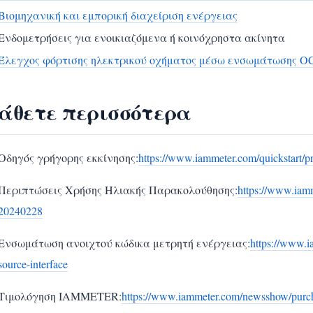
Βιομηχανική και εμπορική διαχείριση ενέργειας
Ενδομετρήσεις για ενοικιαζόμενα ή κοινόχρηστα ακίνητα
Έλεγχος φόρτισης ηλεκτρικού οχήματος μέσω ενσωμάτωσης O
άθετε περισσότερα
Οδηγός γρήγορης εκκίνησης:
https://www.iammeter.com/quickstart/pr
Περιπτώσεις Χρήσης Ηλιακής Παρακολούθησης:
https://www.iam
20240228
Ενσωμάτωση ανοιχτού κώδικα μετρητή ενέργειας:
https://www.
source-interface
Τιμολόγηση IAMMETER:
https://www.iammeter.com/newsshow/purc